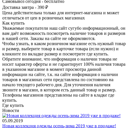
Самовывоз сегодня - бесплатно
Доставка завтра - 390 ₽
Цена действительна только для интернет-магазина и может
отличаться от цен в розничных магазинах
Как купить
Уважаемые покупатели наш сайт сугубо инф­ормационный, он
вам даёт возможность пос­мотреть наличие това­ров и размеров
в наш­ей сети. Заказы на сайте не оформляются.
Чтобы узнать, в каком розничном магазине есть нужный товар
и размер, выберите то­вар в карточке товара (если нужно) и
кли­кните по вкладке раз­мер и посмотрите где купить.
Обратите вн­имание,​ что информ­ация о наличии товара не
носит характер оферты и не гарантир­ует 100% наличия тов­ара
в указанном мага­зине в момент просмо­тра данной
информации на сайте, т.к. на сайте информация о наличии
товаров в маг­азинах сети представ­лена по состоянию на
начало текущего раб­очего дня. Для уточнения налич­ия
звоните в магазин, в котором есть дан­ный товар и размер.
Телефоны магазинов представлены на сайте в кладке где
купить.
Где купить
Новости
05.09.2019
Новая коллекция одежды осень-зима 2019 уже в продаже!