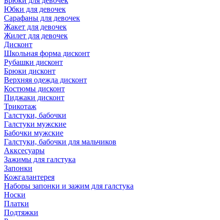
Брюки для девочек
Юбки для девочек
Сарафаны для девочек
Жакет для девочек
Жилет для девочек
Дисконт
Школьная форма дисконт
Рубашки дисконт
Брюки дисконт
Верхняя одежда дисконт
Костюмы дисконт
Пиджаки дисконт
Трикотаж
Галстуки, бабочки
Галстуки мужские
Бабочки мужские
Галстуки, бабочки для мальчиков
Акксесуары
Зажимы для галстука
Запонки
Кожгалантерея
Наборы запонки и зажим для галстука
Носки
Платки
Подтяжки