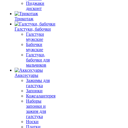
Пиджаки
дисконт
Трикотаж
Галстуки, бабочки
Галстуки
мужские
Бабочки
мужские
Галстуки,
бабочки для
мальчиков
Акксесуары
Зажимы для
галстука
Запонки
Кожгалантерея
Наборы
запонки и
зажим для
галстука
Носки
Платки