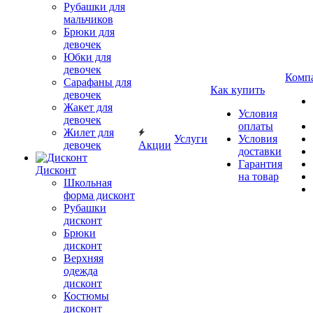
Рубашки для
мальчиков
Брюки для
девочек
Юбки для
девочек
Комп
Сарафаны для
Как купить
девочек
Жакет для
Условия
девочек
оплаты
Жилет для
Услуги
Условия
девочек
Акции
доставки
Гарантия
Дисконт
на товар
Школьная
форма дисконт
Рубашки
дисконт
Брюки
дисконт
Верхняя
одежда
дисконт
Костюмы
дисконт