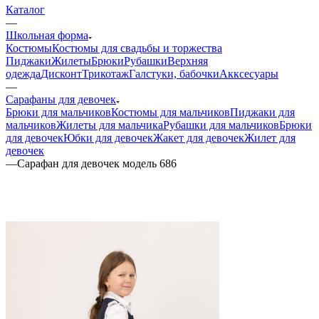
Каталог
—
Школьная форма
Костюмы
Костюмы для свадьбы и торжества
Пиджаки
Жилеты
Брюки
Рубашки
Верхняя
одежда
Дисконт
Трикотаж
Галстуки, бабочки
Акксесуары
—
Сарафаны для девочек
Брюки для мальчиков
Костюмы для мальчиков
Пиджаки для
мальчиков
Жилеты для мальчика
Рубашки для мальчиков
Брюки
для девочек
Юбки для девочек
Жакет для девочек
Жилет для
девочек
—
Сарафан для девочек модель 686