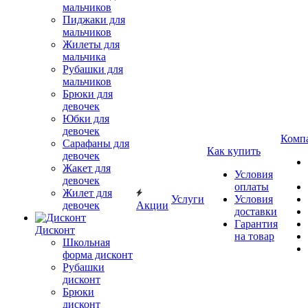
мальчиков
Пиджаки для
мальчиков
Жилеты для
мальчика
Рубашки для
мальчиков
Брюки для
девочек
Юбки для
девочек
Комп
Сарафаны для
Как купить
девочек
Жакет для
Условия
девочек
оплаты
Жилет для
Услуги
Условия
девочек
Акции
доставки
Гарантия
Дисконт
на товар
Школьная
форма дисконт
Рубашки
дисконт
Брюки
дисконт