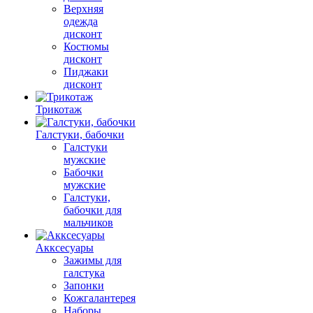
Верхняя
одежда
дисконт
Костюмы
дисконт
Пиджаки
дисконт
Трикотаж
Галстуки, бабочки
Галстуки
мужские
Бабочки
мужские
Галстуки,
бабочки для
мальчиков
Акксесуары
Зажимы для
галстука
Запонки
Кожгалантерея
Наборы