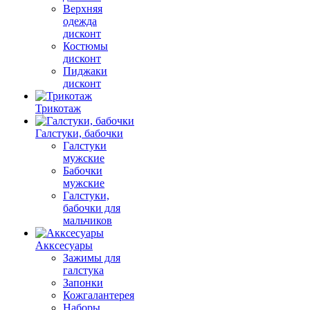
Верхняя
одежда
дисконт
Костюмы
дисконт
Пиджаки
дисконт
Трикотаж
Галстуки, бабочки
Галстуки
мужские
Бабочки
мужские
Галстуки,
бабочки для
мальчиков
Акксесуары
Зажимы для
галстука
Запонки
Кожгалантерея
Наборы