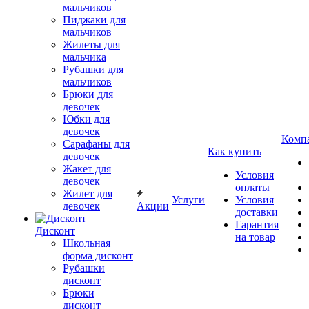
мальчиков
Пиджаки для
мальчиков
Жилеты для
мальчика
Рубашки для
мальчиков
Брюки для
девочек
Юбки для
девочек
Комп
Сарафаны для
Как купить
девочек
Жакет для
Условия
девочек
оплаты
Жилет для
Услуги
Условия
девочек
Акции
доставки
Гарантия
Дисконт
на товар
Школьная
форма дисконт
Рубашки
дисконт
Брюки
дисконт