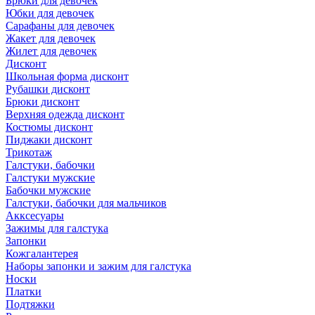
Брюки для девочек
Юбки для девочек
Сарафаны для девочек
Жакет для девочек
Жилет для девочек
Дисконт
Школьная форма дисконт
Рубашки дисконт
Брюки дисконт
Верхняя одежда дисконт
Костюмы дисконт
Пиджаки дисконт
Трикотаж
Галстуки, бабочки
Галстуки мужские
Бабочки мужские
Галстуки, бабочки для мальчиков
Акксесуары
Зажимы для галстука
Запонки
Кожгалантерея
Наборы запонки и зажим для галстука
Носки
Платки
Подтяжки