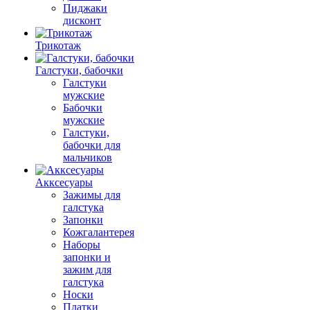
Пиджаки
дисконт
Трикотаж
Галстуки, бабочки
Галстуки
мужские
Бабочки
мужские
Галстуки,
бабочки для
мальчиков
Акксесуары
Зажимы для
галстука
Запонки
Кожгалантерея
Наборы
запонки и
зажим для
галстука
Носки
Платки