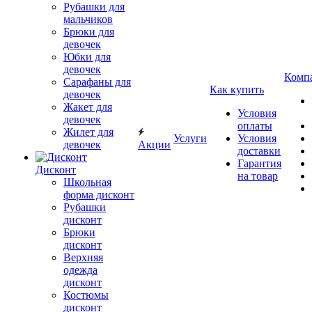
Рубашки для
мальчиков
Брюки для
девочек
Юбки для
девочек
Комп
Сарафаны для
Как купить
девочек
Жакет для
Условия
девочек
оплаты
Жилет для
Услуги
Условия
девочек
Акции
доставки
Гарантия
Дисконт
на товар
Школьная
форма дисконт
Рубашки
дисконт
Брюки
дисконт
Верхняя
одежда
дисконт
Костюмы
дисконт