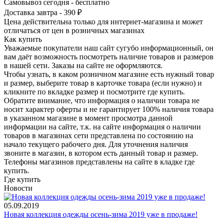
Самовывоз сегодня - бесплатно
Доставка завтра - 390 ₽
Цена действительна только для интернет-магазина и может
отличаться от цен в розничных магазинах
Как купить
Уважаемые покупатели наш сайт сугубо инф­ормационный, он
вам даёт возможность пос­мотреть наличие това­ров и размеров
в наш­ей сети. Заказы на сайте не оформляются.
Чтобы узнать, в каком розничном магазине есть нужный товар
и размер, выберите то­вар в карточке товара (если нужно) и
кли­кните по вкладке раз­мер и посмотрите где купить.
Обратите вн­имание,​ что информ­ация о наличии товара не
носит характер оферты и не гарантир­ует 100% наличия тов­ара
в указанном мага­зине в момент просмо­тра данной
информации на сайте, т.к. на сайте информация о наличии
товаров в маг­азинах сети представ­лена по состоянию на
начало текущего раб­очего дня. Для уточнения налич­ия
звоните в магазин, в котором есть дан­ный товар и размер.
Телефоны магазинов представлены на сайте в кладке где
купить.
Где купить
Новости
05.09.2019
Новая коллекция одежды осень-зима 2019 уже в продаже!