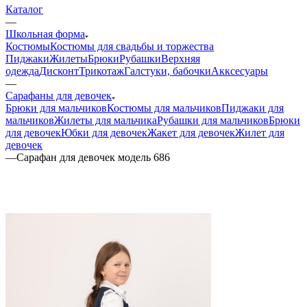
Каталог
—
Школьная форма
Костюмы
Костюмы для свадьбы и торжества
Пиджаки
Жилеты
Брюки
Рубашки
Верхняя
одежда
Дисконт
Трикотаж
Галстуки, бабочки
Акксесуары
—
Сарафаны для девочек
Брюки для мальчиков
Костюмы для мальчиков
Пиджаки для
мальчиков
Жилеты для мальчика
Рубашки для мальчиков
Брюки
для девочек
Юбки для девочек
Жакет для девочек
Жилет для
девочек
—
Сарафан для девочек модель 686