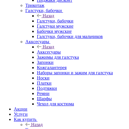
Пиджаки дисконт
Трикотаж
Галстуки, бабочки
Назад
Галстуки, бабочки
Галстуки мужские
Бабочки мужские
Галстуки, бабочки для мальчиков
Акксесуары
Назад
Акксесуары
Зажимы для галстука
Запонки
Кожгалантерея
Наборы запонки и зажим для галстука
Носки
Платки
Подтяжки
Ремни
Шарфы
Чехол для костюма
Акции
Услуги
Как купить
Назад