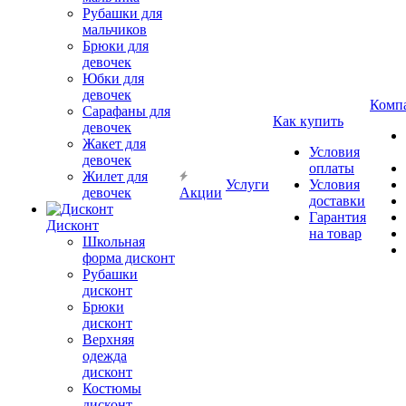
Рубашки для
мальчиков
Брюки для
девочек
Юбки для
девочек
Комп
Сарафаны для
Как купить
девочек
Жакет для
Условия
девочек
оплаты
Жилет для
Услуги
Условия
девочек
Акции
доставки
Гарантия
Дисконт
на товар
Школьная
форма дисконт
Рубашки
дисконт
Брюки
дисконт
Верхняя
одежда
дисконт
Костюмы
дисконт