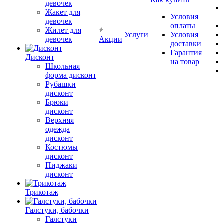
девочек
Жакет для
Условия
девочек
оплаты
Жилет для
Услуги
Условия
девочек
Акции
доставки
Гарантия
Дисконт
на товар
Школьная
форма дисконт
Рубашки
дисконт
Брюки
дисконт
Верхняя
одежда
дисконт
Костюмы
дисконт
Пиджаки
дисконт
Трикотаж
Галстуки, бабочки
Галстуки