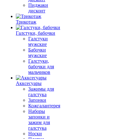
Пиджаки
дисконт
Трикотаж
Галстуки, бабочки
Галстуки
мужские
Бабочки
мужские
Галстуки,
бабочки для
мальчиков
Акксесуары
Зажимы для
галстука
Запонки
Кожгалантерея
Наборы
запонки и
зажим для
галстука
Носки