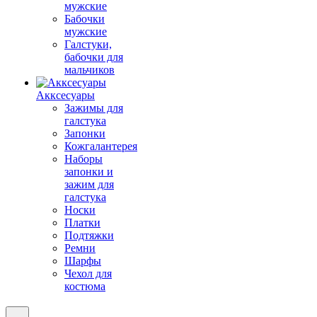
мужские
Бабочки
мужские
Галстуки,
бабочки для
мальчиков
Акксесуары
Зажимы для
галстука
Запонки
Кожгалантерея
Наборы
запонки и
зажим для
галстука
Носки
Платки
Подтяжки
Ремни
Шарфы
Чехол для
костюма