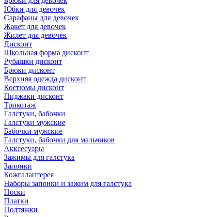
Брюки для девочек
Юбки для девочек
Сарафаны для девочек
Жакет для девочек
Жилет для девочек
Дисконт
Школьная форма дисконт
Рубашки дисконт
Брюки дисконт
Верхняя одежда дисконт
Костюмы дисконт
Пиджаки дисконт
Трикотаж
Галстуки, бабочки
Галстуки мужские
Бабочки мужские
Галстуки, бабочки для мальчиков
Акксесуары
Зажимы для галстука
Запонки
Кожгалантерея
Наборы запонки и зажим для галстука
Носки
Платки
Подтяжки