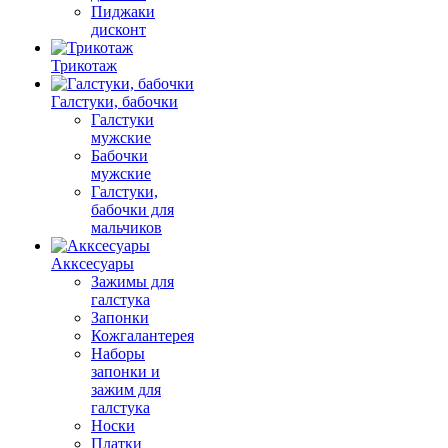
Пиджаки
дисконт
Трикотаж
Галстуки, бабочки
Галстуки
мужские
Бабочки
мужские
Галстуки,
бабочки для
мальчиков
Акксесуары
Зажимы для
галстука
Запонки
Кожгалантерея
Наборы
запонки и
зажим для
галстука
Носки
Платки