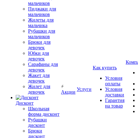
мальчиков
Пиджаки для
мальчиков
Жилеты для
мальчика
Рубашки для
мальчиков
Брюки для
девочек
Юбки для
девочек
Комп
Сарафаны для
Как купить
девочек
Жакет для
Условия
девочек
оплаты
Жилет для
Услуги
Условия
девочек
Акции
доставки
Гарантия
Дисконт
на товар
Школьная
форма дисконт
Рубашки
дисконт
Брюки
дисконт