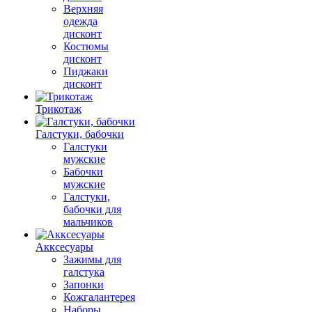
Верхняя
одежда
дисконт
Костюмы
дисконт
Пиджаки
дисконт
Трикотаж
Галстуки, бабочки
Галстуки
мужские
Бабочки
мужские
Галстуки,
бабочки для
мальчиков
Акксесуары
Зажимы для
галстука
Запонки
Кожгалантерея
Наборы