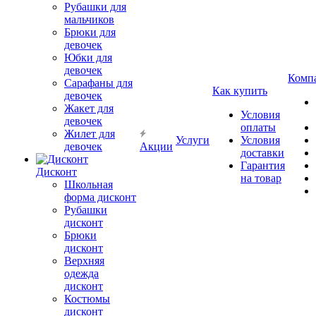
Рубашки для
мальчиков
Брюки для
девочек
Юбки для
девочек
Комп
Сарафаны для
Как купить
девочек
Жакет для
Условия
девочек
оплаты
Жилет для
Услуги
Условия
девочек
Акции
доставки
Гарантия
Дисконт
на товар
Школьная
форма дисконт
Рубашки
дисконт
Брюки
дисконт
Верхняя
одежда
дисконт
Костюмы
дисконт