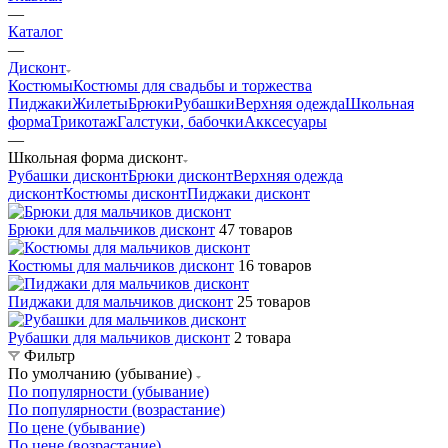
—
Каталог
—
Дисконт
Костюмы
Костюмы для свадьбы и торжества
Пиджаки
Жилеты
Брюки
Рубашки
Верхняя одежда
Школьная
форма
Трикотаж
Галстуки, бабочки
Акксесуары
—
Школьная форма дисконт
Рубашки дисконт
Брюки дисконт
Верхняя одежда
дисконт
Костюмы дисконт
Пиджаки дисконт
Брюки для мальчиков дисконт
47 товаров
Костюмы для мальчиков дисконт
16 товаров
Пиджаки для мальчиков дисконт
25 товаров
Рубашки для мальчиков дисконт
2 товара
Фильтр
По умолчанию (убывание)
По популярности (убывание)
По популярности (возрастание)
По цене (убывание)
По цене (возрастание)