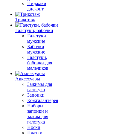
Пиджаки
дисконт
Трикотаж
Галстуки, бабочки
Галстуки
мужские
Бабочки
мужские
Галстуки,
бабочки для
мальчиков
Акксесуары
Зажимы для
галстука
Запонки
Кожгалантерея
Наборы
запонки и
зажим для
галстука
Носки
Платки