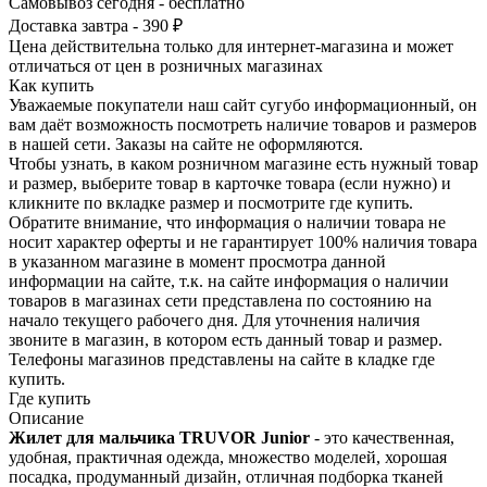
Самовывоз сегодня - бесплатно
Доставка завтра - 390 ₽
Цена действительна только для интернет-магазина и может
отличаться от цен в розничных магазинах
Как купить
Уважаемые покупатели наш сайт сугубо инф­ормационный, он
вам даёт возможность пос­мотреть наличие това­ров и размеров
в наш­ей сети. Заказы на сайте не оформляются.
Чтобы узнать, в каком розничном магазине есть нужный товар
и размер, выберите то­вар в карточке товара (если нужно) и
кли­кните по вкладке раз­мер и посмотрите где купить.
Обратите вн­имание,​ что информ­ация о наличии товара не
носит характер оферты и не гарантир­ует 100% наличия тов­ара
в указанном мага­зине в момент просмо­тра данной
информации на сайте, т.к. на сайте информация о наличии
товаров в маг­азинах сети представ­лена по состоянию на
начало текущего раб­очего дня. Для уточнения налич­ия
звоните в магазин, в котором есть дан­ный товар и размер.
Телефоны магазинов представлены на сайте в кладке где
купить.
Где купить
Описание
Жилет для мальчика TRUVOR Junior
- это качественная,
удобная, практичная одежда, множество моделей, хорошая
посадка, продуманный дизайн, отличная подборка тканей