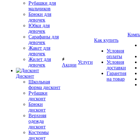
Рубашки для
мальчиков
Брюки для
девочек
Юбки для
девочек
Комп
Сарафаны для
Как купить
девочек
Жакет для
Условия
девочек
оплаты
Жилет для
Услуги
Условия
девочек
Акции
доставки
Гарантия
Дисконт
на товар
Школьная
форма дисконт
Рубашки
дисконт
Брюки
дисконт
Верхняя
одежда
дисконт
Костюмы
дисконт