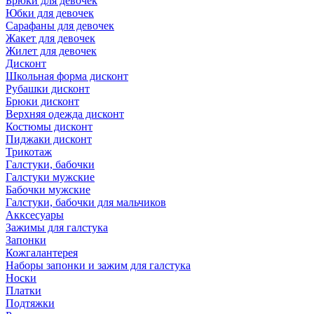
Брюки для девочек
Юбки для девочек
Сарафаны для девочек
Жакет для девочек
Жилет для девочек
Дисконт
Школьная форма дисконт
Рубашки дисконт
Брюки дисконт
Верхняя одежда дисконт
Костюмы дисконт
Пиджаки дисконт
Трикотаж
Галстуки, бабочки
Галстуки мужские
Бабочки мужские
Галстуки, бабочки для мальчиков
Акксесуары
Зажимы для галстука
Запонки
Кожгалантерея
Наборы запонки и зажим для галстука
Носки
Платки
Подтяжки