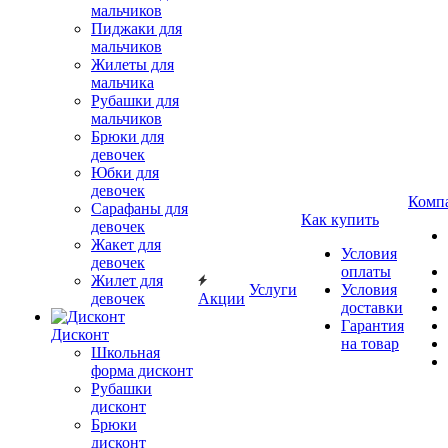
мальчиков
Пиджаки для
мальчиков
Жилеты для
мальчика
Рубашки для
мальчиков
Брюки для
девочек
Юбки для
девочек
Комп
Сарафаны для
Как купить
девочек
Жакет для
Условия
девочек
оплаты
Жилет для
Услуги
Условия
девочек
Акции
доставки
Гарантия
Дисконт
на товар
Школьная
форма дисконт
Рубашки
дисконт
Брюки
дисконт