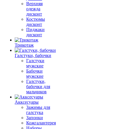
Верхняя
одежда
дисконт
Костюмы
дисконт
Пиджаки
дисконт
Трикотаж
Галстуки, бабочки
Галстуки
мужские
Бабочки
мужские
Галстуки,
бабочки для
мальчиков
Акксесуары
Зажимы для
галстука
Запонки
Кожгалантерея
Наборы