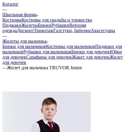
Каталог
—
Школьная форма
Костюмы
Костюмы для свадьбы и торжества
Пиджаки
Жилеты
Брюки
Рубашки
Верхняя
одежда
Дисконт
Трикотаж
Галстуки, бабочки
Акксесуары
—
Жилеты для мальчика
Брюки для мальчиков
Костюмы для мальчиков
Пиджаки для
мальчиков
Рубашки для мальчиков
Брюки для девочек
Юбки
для девочек
Сарафаны для девочек
Жакет для девочек
Жилет
для девочек
—
Жилет для мальчика TRUVOR Junior