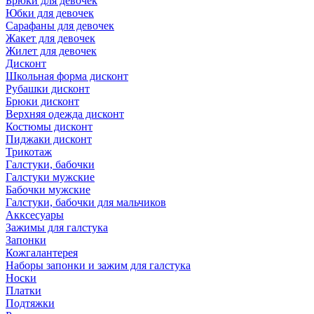
Брюки для девочек
Юбки для девочек
Сарафаны для девочек
Жакет для девочек
Жилет для девочек
Дисконт
Школьная форма дисконт
Рубашки дисконт
Брюки дисконт
Верхняя одежда дисконт
Костюмы дисконт
Пиджаки дисконт
Трикотаж
Галстуки, бабочки
Галстуки мужские
Бабочки мужские
Галстуки, бабочки для мальчиков
Акксесуары
Зажимы для галстука
Запонки
Кожгалантерея
Наборы запонки и зажим для галстука
Носки
Платки
Подтяжки