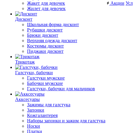
Жакет для девочек
Акции
Усл
Жилет для девочек
Дисконт
Школьная форма дисконт
Рубашки дисконт
Брюки дисконт
Верхняя одежда дисконт
Костюмы дисконт
Пиджаки дисконт
Трикотаж
Галстуки, бабочки
Галстуки мужские
Бабочки мужские
Галстуки, бабочки для мальчиков
Акксесуары
Зажимы для галстука
Запонки
Кожгалантерея
Наборы запонки и зажим для галстука
Носки
Платки