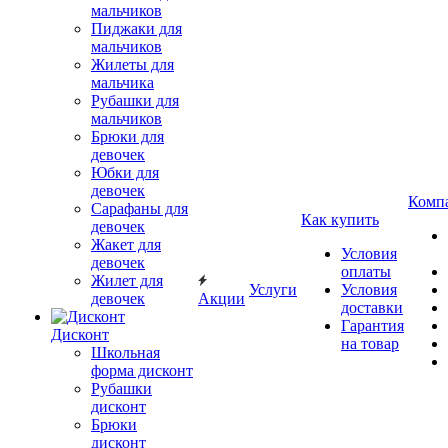
мальчиков
Пиджаки для
мальчиков
Жилеты для
мальчика
Рубашки для
мальчиков
Брюки для
девочек
Юбки для
девочек
Комп
Сарафаны для
Как купить
девочек
Жакет для
Условия
девочек
оплаты
Жилет для
Услуги
Условия
девочек
Акции
доставки
Гарантия
Дисконт
на товар
Школьная
форма дисконт
Рубашки
дисконт
Брюки
дисконт