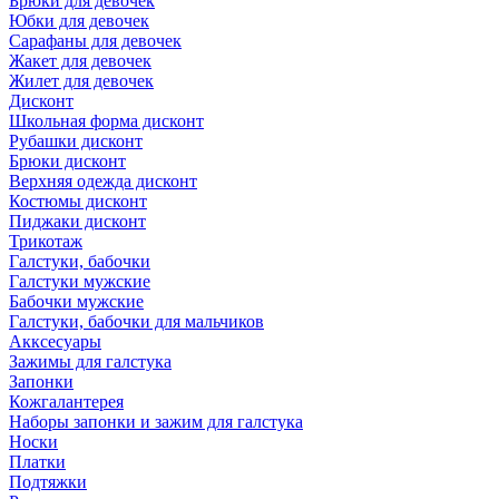
Брюки для девочек
Юбки для девочек
Сарафаны для девочек
Жакет для девочек
Жилет для девочек
Дисконт
Школьная форма дисконт
Рубашки дисконт
Брюки дисконт
Верхняя одежда дисконт
Костюмы дисконт
Пиджаки дисконт
Трикотаж
Галстуки, бабочки
Галстуки мужские
Бабочки мужские
Галстуки, бабочки для мальчиков
Акксесуары
Зажимы для галстука
Запонки
Кожгалантерея
Наборы запонки и зажим для галстука
Носки
Платки
Подтяжки