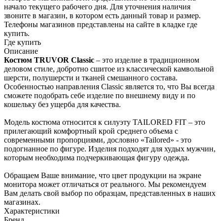
начало текущего раб­очего дня. Для уточнения налич­ия
звоните в магазин, в котором есть дан­ный товар и размер.
Телефоны магазинов представлены на сайте в кладке где
купить.
Где купить
Описание
Костюм TRUVOR Classic
– это изделие в традиционном
деловом стиле, добротно сшитое из классической камвольной
шерсти, полушерсти и тканей смешанного состава.
Особенностью направления Classic является то, что Вы всегда
сможете подобрать себе изделие по внешнему виду и по
кошельку без ущерба для качества.
Модель костюма относится к силуэту TAILORED FIT – это
прилегающий комфортный крой среднего объема с
современными пропорциями, дословно «Tailored» - это
подогнанное по фигуре. Изделия подходят для худых мужчин,
которым необходима подчеркивающая фигуру одежда.
Обращаем Ваше внимание, что цвет продукции на экране
монитора может отличаться от реального. Мы рекомендуем
Вам делать свой выбор по образцам, представленных в наших
магазинах.
Характеристики
Бренд