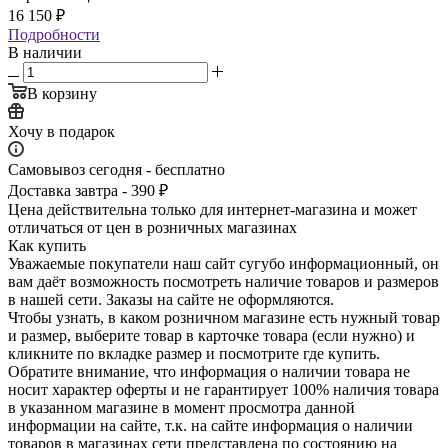
16 150
₽
Подробности
В наличии
В корзину
Хочу в подарок
Самовывоз сегодня - бесплатно
Доставка завтра - 390 ₽
Цена действительна только для интернет-магазина и может
отличаться от цен в розничных магазинах
Как купить
Уважаемые покупатели наш сайт сугубо инф­ормационный, он
вам даёт возможность пос­мотреть наличие това­ров и размеров
в наш­ей сети. Заказы на сайте не оформляются.
Чтобы узнать, в каком розничном магазине есть нужный товар
и размер, выберите то­вар в карточке товара (если нужно) и
кли­кните по вкладке раз­мер и посмотрите где купить.
Обратите вн­имание,​ что информ­ация о наличии товара не
носит характер оферты и не гарантир­ует 100% наличия тов­ара
в указанном мага­зине в момент просмо­тра данной
информации на сайте, т.к. на сайте информация о наличии
товаров в маг­азинах сети представ­лена по состоянию на