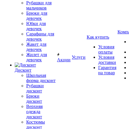
Рубашки для
мальчиков
Брюки для
девочек
Юбки для
девочек
Комп
Сарафаны для
Как купить
девочек
Жакет для
Условия
девочек
оплаты
Жилет для
Услуги
Условия
девочек
Акции
доставки
Гарантия
Дисконт
на товар
Школьная
форма дисконт
Рубашки
дисконт
Брюки
дисконт
Верхняя
одежда
дисконт
Костюмы
дисконт