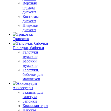
Верхняя
одежда
дисконт
Костюмы
дисконт
Пиджаки
дисконт
Трикотаж
Галстуки, бабочки
Галстуки
мужские
Бабочки
мужские
Галстуки,
бабочки для
мальчиков
Акксесуары
Зажимы для
галстука
Запонки
Кожгалантерея
Наборы