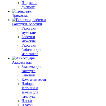
Пиджаки
дисконт
Трикотаж
Галстуки, бабочки
Галстуки
мужские
Бабочки
мужские
Галстуки,
бабочки для
мальчиков
Акксесуары
Зажимы для
галстука
Запонки
Кожгалантерея
Наборы
запонки и
зажим для
галстука
Носки
Платки