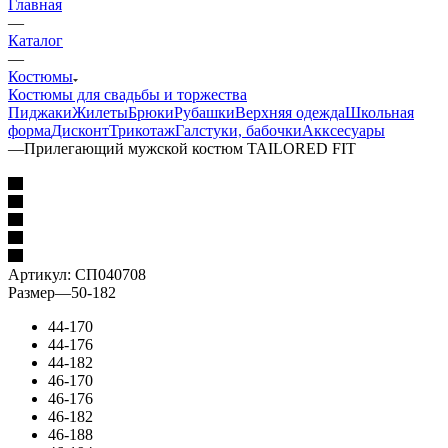
Главная
—
Каталог
—
Костюмы
Костюмы для свадьбы и торжества
Пиджаки
Жилеты
Брюки
Рубашки
Верхняя одежда
Школьная
форма
Дисконт
Трикотаж
Галстуки, бабочки
Акксесуары
—
Прилегающий мужской костюм TAILORED FIT
Артикул:
СП040708
Размер
—
50-182
44-170
44-176
44-182
46-170
46-176
46-182
46-188