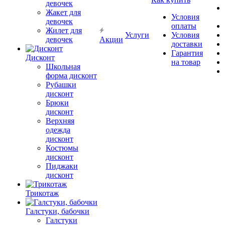
девочек
Жакет для
Условия
девочек
оплаты
Жилет для
Услуги
Условия
девочек
Акции
доставки
Гарантия
Дисконт
на товар
Школьная
форма дисконт
Рубашки
дисконт
Брюки
дисконт
Верхняя
одежда
дисконт
Костюмы
дисконт
Пиджаки
дисконт
Трикотаж
Галстуки, бабочки
Галстуки