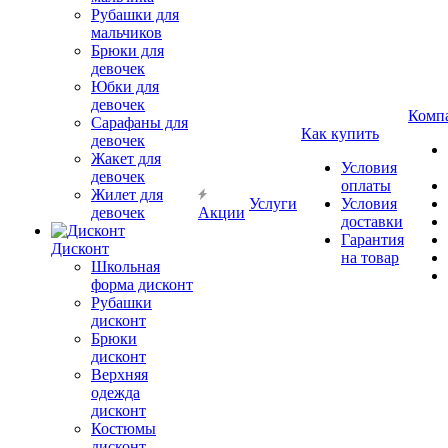
Рубашки для
мальчиков
Брюки для
девочек
Юбки для
девочек
Комп
Сарафаны для
Как купить
девочек
Жакет для
Условия
девочек
оплаты
Жилет для
Услуги
Условия
девочек
Акции
доставки
Гарантия
Дисконт
на товар
Школьная
форма дисконт
Рубашки
дисконт
Брюки
дисконт
Верхняя
одежда
дисконт
Костюмы
дисконт