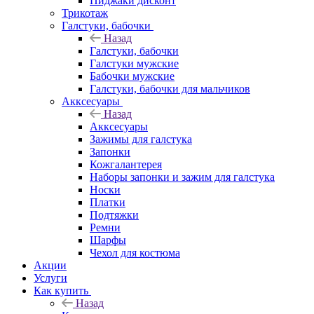
Пиджаки дисконт
Трикотаж
Галстуки, бабочки
Назад
Галстуки, бабочки
Галстуки мужские
Бабочки мужские
Галстуки, бабочки для мальчиков
Акксесуары
Назад
Акксесуары
Зажимы для галстука
Запонки
Кожгалантерея
Наборы запонки и зажим для галстука
Носки
Платки
Подтяжки
Ремни
Шарфы
Чехол для костюма
Акции
Услуги
Как купить
Назад