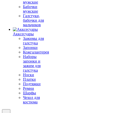
мужские
Бабочки
мужские
Галстуки,
бабочки для
мальчиков
Акксесуары
Зажимы для
галстука
Запонки
Кожгалантерея
Наборы
запонки и
зажим для
галстука
Носки
Платки
Подтяжки
Ремни
Шарфы
Чехол для
костюма