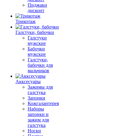
Пиджаки
дисконт
Трикотаж
Галстуки, бабочки
Галстуки
мужские
Бабочки
мужские
Галстуки,
бабочки для
мальчиков
Акксесуары
Зажимы для
галстука
Запонки
Кожгалантерея
Наборы
запонки и
зажим для
галстука
Носки