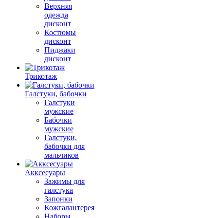
Верхняя
одежда
дисконт
Костюмы
дисконт
Пиджаки
дисконт
Трикотаж
Галстуки, бабочки
Галстуки
мужские
Бабочки
мужские
Галстуки,
бабочки для
мальчиков
Акксесуары
Зажимы для
галстука
Запонки
Кожгалантерея
Наборы