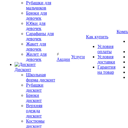
Рубашки для
мальчиков
Брюки для
девочек
Юбки для
девочек
Комп
Сарафаны для
Как купить
девочек
Жакет для
Условия
девочек
оплаты
Жилет для
Услуги
Условия
девочек
Акции
доставки
Гарантия
Дисконт
на товар
Школьная
форма дисконт
Рубашки
дисконт
Брюки
дисконт
Верхняя
одежда
дисконт
Костюмы
дисконт