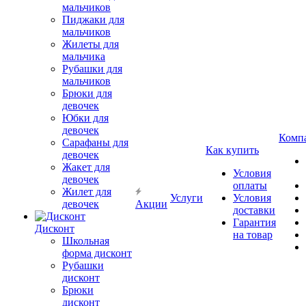
мальчиков
Пиджаки для
мальчиков
Жилеты для
мальчика
Рубашки для
мальчиков
Брюки для
девочек
Юбки для
девочек
Комп
Сарафаны для
Как купить
девочек
Жакет для
Условия
девочек
оплаты
Жилет для
Услуги
Условия
девочек
Акции
доставки
Гарантия
Дисконт
на товар
Школьная
форма дисконт
Рубашки
дисконт
Брюки
дисконт