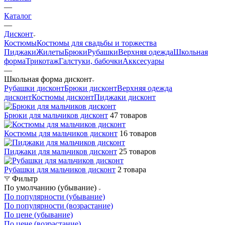
—
Каталог
—
Дисконт
Костюмы
Костюмы для свадьбы и торжества
Пиджаки
Жилеты
Брюки
Рубашки
Верхняя одежда
Школьная
форма
Трикотаж
Галстуки, бабочки
Акксесуары
—
Школьная форма дисконт
Рубашки дисконт
Брюки дисконт
Верхняя одежда
дисконт
Костюмы дисконт
Пиджаки дисконт
Брюки для мальчиков дисконт
47 товаров
Костюмы для мальчиков дисконт
16 товаров
Пиджаки для мальчиков дисконт
25 товаров
Рубашки для мальчиков дисконт
2 товара
Фильтр
По умолчанию (убывание)
По популярности (убывание)
По популярности (возрастание)
По цене (убывание)
По цене (возрастание)