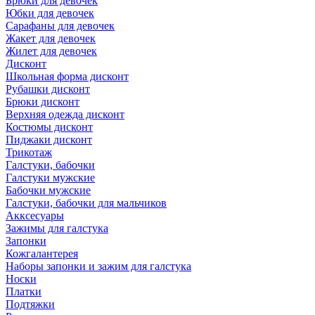
Брюки для девочек
Юбки для девочек
Сарафаны для девочек
Жакет для девочек
Жилет для девочек
Дисконт
Школьная форма дисконт
Рубашки дисконт
Брюки дисконт
Верхняя одежда дисконт
Костюмы дисконт
Пиджаки дисконт
Трикотаж
Галстуки, бабочки
Галстуки мужские
Бабочки мужские
Галстуки, бабочки для мальчиков
Акксесуары
Зажимы для галстука
Запонки
Кожгалантерея
Наборы запонки и зажим для галстука
Носки
Платки
Подтяжки