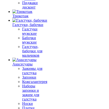
Пиджаки
дисконт
Трикотаж
Галстуки, бабочки
Галстуки
мужские
Бабочки
мужские
Галстуки,
бабочки для
мальчиков
Акксесуары
Зажимы для
галстука
Запонки
Кожгалантерея
Наборы
запонки и
зажим для
галстука
Носки
Платки