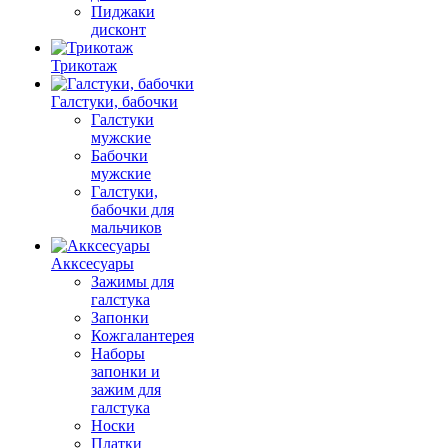
Пиджаки
дисконт
Трикотаж
Галстуки, бабочки
Галстуки
мужские
Бабочки
мужские
Галстуки,
бабочки для
мальчиков
Акксесуары
Зажимы для
галстука
Запонки
Кожгалантерея
Наборы
запонки и
зажим для
галстука
Носки
Платки