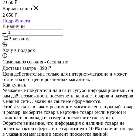
2 650
₽
Варианты цен
2 650
₽
Подробности
В наличии
В корзину
Хочу в подарок
Самовывоз сегодня - бесплатно
Доставка завтра - 390 ₽
Цена действительна только для интернет-магазина и может
отличаться от цен в розничных магазинах
Как купить
Уважаемые покупатели наш сайт сугубо инф­ормационный, он
вам даёт возможность пос­мотреть наличие това­ров и размеров
в наш­ей сети. Заказы на сайте не оформляются.
Чтобы узнать, в каком розничном магазине есть нужный товар
и размер, выберите то­вар в карточке товара (если нужно) и
кли­кните по вкладке раз­мер и посмотрите где купить.
Обратите вн­имание,​ что информ­ация о наличии товара не
носит характер оферты и не гарантир­ует 100% наличия тов­ара
в указанном мага­зине в момент просмо­тра данной