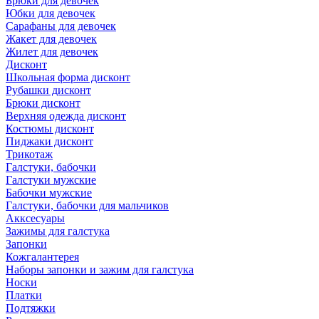
Брюки для девочек
Юбки для девочек
Сарафаны для девочек
Жакет для девочек
Жилет для девочек
Дисконт
Школьная форма дисконт
Рубашки дисконт
Брюки дисконт
Верхняя одежда дисконт
Костюмы дисконт
Пиджаки дисконт
Трикотаж
Галстуки, бабочки
Галстуки мужские
Бабочки мужские
Галстуки, бабочки для мальчиков
Акксесуары
Зажимы для галстука
Запонки
Кожгалантерея
Наборы запонки и зажим для галстука
Носки
Платки
Подтяжки