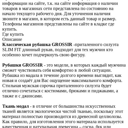
информации на сайте, т.к. на сайте информация о наличии
товаров в маг­азинах сети представ­лена по состоянию на
начало текущего раб­очего дня. Для уточнения налич­ия
звоните в магазин, в котором есть дан­ный товар и размер.
Телефоны магазинов представлены на сайте в кладке где
купить.
Где купить
Описание
Классическая рубашка GROSSIR
-приталенного силуэта
SLIM FIT длинный рукав, подходит для тех мужчин кто
особенно хочет подчеркнуть свою фигуру.
Рубашки GROSSIR
- это модели, в которых каждый мужчина
сможет чувствовать себя комфортно в любой ситуации.
Рубашка из мадала в течение долгого времени выглядит, как
новая и создаёт для Вас ощущение максимального комфорта.
Стильная мужская сорочка приталенного силуэта будет
отлично сочетаться с костюмами, брюками и пиджаками, а
также и с джинсами.
Ткань модал
- в отличие от большинства искусственных
тканей является экологически чистой тканью, поскольку этот
материал полностью производится из древесной целлюлозы.
Как правило, для изготовления этого материала используется
качественная и натуральная древесина – сосна, бук или