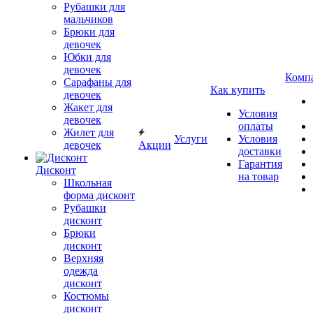
Рубашки для
мальчиков
Брюки для
девочек
Юбки для
девочек
Комп
Сарафаны для
Как купить
девочек
Жакет для
Условия
девочек
оплаты
Жилет для
Услуги
Условия
девочек
Акции
доставки
Гарантия
Дисконт
на товар
Школьная
форма дисконт
Рубашки
дисконт
Брюки
дисконт
Верхняя
одежда
дисконт
Костюмы
дисконт