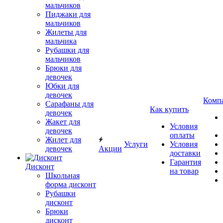
мальчиков
Пиджаки для
мальчиков
Жилеты для
мальчика
Рубашки для
мальчиков
Брюки для
девочек
Юбки для
девочек
Комп
Сарафаны для
Как купить
девочек
Жакет для
Условия
девочек
оплаты
Жилет для
Услуги
Условия
девочек
Акции
доставки
Гарантия
Дисконт
на товар
Школьная
форма дисконт
Рубашки
дисконт
Брюки
дисконт