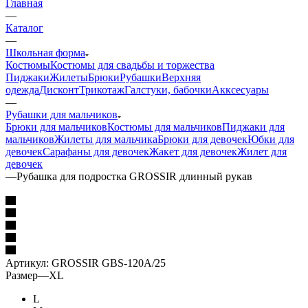
Главная
—
Каталог
—
Школьная форма
Костюмы
Костюмы для свадьбы и торжества
Пиджаки
Жилеты
Брюки
Рубашки
Верхняя
одежда
Дисконт
Трикотаж
Галстуки, бабочки
Акксесуары
—
Рубашки для мальчиков
Брюки для мальчиков
Костюмы для мальчиков
Пиджаки для
мальчиков
Жилеты для мальчика
Брюки для девочек
Юбки для
девочек
Сарафаны для девочек
Жакет для девочек
Жилет для
девочек
—
Рубашка для подростка GROSSIR длинный рукав
Артикул:
GROSSIR GBS-120A/25
Размер
—
XL
L