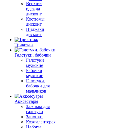
Верхняя
одежда
дисконт
Костюмы
дисконт
Пиджаки
дисконт
Трикотаж
Галстуки, бабочки
Галстуки
мужские
Бабочки
мужские
Галстуки,
бабочки для
мальчиков
Акксесуары
Зажимы для
галстука
Запонки
Кожгалантерея
Наборы