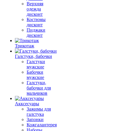
Верхняя
одежда
дисконт
Костюмы
дисконт
Пиджаки
дисконт
Трикотаж
Галстуки, бабочки
Галстуки
мужские
Бабочки
мужские
Галстуки,
бабочки для
мальчиков
Акксесуары
Зажимы для
галстука
Запонки
Кожгалантерея
Наборы