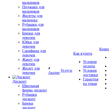
мальчиков
Пиджаки для
мальчиков
Жилеты для
мальчика
Рубашки для
мальчиков
Брюки для
девочек
Юбки для
девочек
Комп
Сарафаны для
Как купить
девочек
Жакет для
Условия
девочек
оплаты
Жилет для
Услуги
Условия
девочек
Акции
доставки
Гарантия
Дисконт
на товар
Школьная
форма дисконт
Рубашки
дисконт
Брюки
дисконт