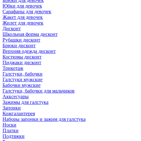
Брюки для девочек
Юбки для девочек
Сарафаны для девочек
Жакет для девочек
Жилет для девочек
Дисконт
Школьная форма дисконт
Рубашки дисконт
Брюки дисконт
Верхняя одежда дисконт
Костюмы дисконт
Пиджаки дисконт
Трикотаж
Галстуки, бабочки
Галстуки мужские
Бабочки мужские
Галстуки, бабочки для мальчиков
Акксесуары
Зажимы для галстука
Запонки
Кожгалантерея
Наборы запонки и зажим для галстука
Носки
Платки
Подтяжки