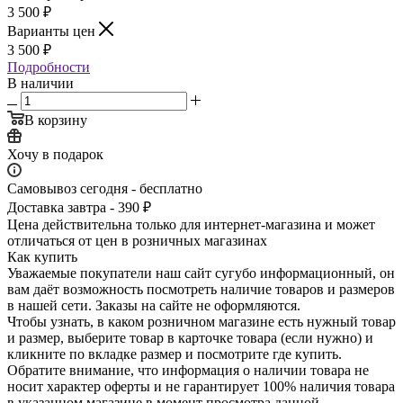
3 500
₽
Варианты цен
3 500
₽
Подробности
В наличии
В корзину
Хочу в подарок
Самовывоз сегодня - бесплатно
Доставка завтра - 390 ₽
Цена действительна только для интернет-магазина и может
отличаться от цен в розничных магазинах
Как купить
Уважаемые покупатели наш сайт сугубо инф­ормационный, он
вам даёт возможность пос­мотреть наличие това­ров и размеров
в наш­ей сети. Заказы на сайте не оформляются.
Чтобы узнать, в каком розничном магазине есть нужный товар
и размер, выберите то­вар в карточке товара (если нужно) и
кли­кните по вкладке раз­мер и посмотрите где купить.
Обратите вн­имание,​ что информ­ация о наличии товара не
носит характер оферты и не гарантир­ует 100% наличия тов­ара
в указанном мага­зине в момент просмо­тра данной