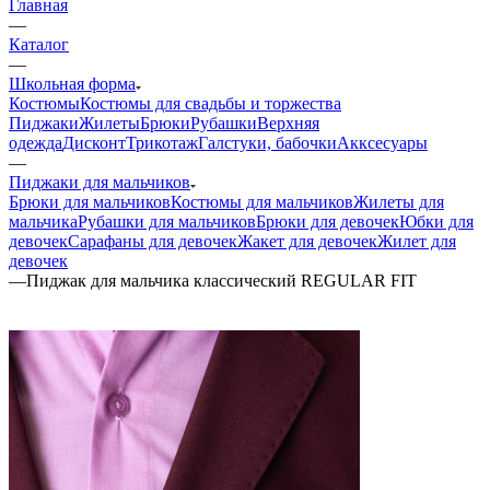
Главная
—
Каталог
—
Школьная форма
Костюмы
Костюмы для свадьбы и торжества
Пиджаки
Жилеты
Брюки
Рубашки
Верхняя
одежда
Дисконт
Трикотаж
Галстуки, бабочки
Акксесуары
—
Пиджаки для мальчиков
Брюки для мальчиков
Костюмы для мальчиков
Жилеты для
мальчика
Рубашки для мальчиков
Брюки для девочек
Юбки для
девочек
Сарафаны для девочек
Жакет для девочек
Жилет для
девочек
—
Пиджак для мальчика классический REGULAR FIT