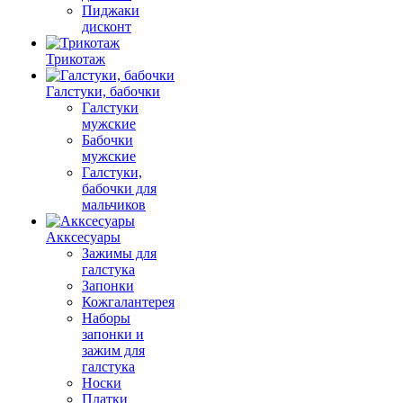
Пиджаки
дисконт
Трикотаж
Галстуки, бабочки
Галстуки
мужские
Бабочки
мужские
Галстуки,
бабочки для
мальчиков
Акксесуары
Зажимы для
галстука
Запонки
Кожгалантерея
Наборы
запонки и
зажим для
галстука
Носки
Платки