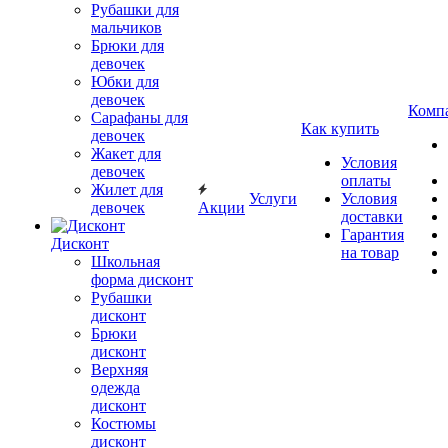
Рубашки для
мальчиков
Брюки для
девочек
Юбки для
девочек
Комп
Сарафаны для
Как купить
девочек
Жакет для
Условия
девочек
оплаты
Жилет для
Услуги
Условия
девочек
Акции
доставки
Гарантия
Дисконт
на товар
Школьная
форма дисконт
Рубашки
дисконт
Брюки
дисконт
Верхняя
одежда
дисконт
Костюмы
дисконт