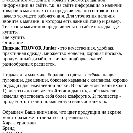
информации на сайте, т.к. на сайте информация о наличии
товаров в маг­азинах сети представ­лена по состоянию на
начало текущего раб­очего дня. Для уточнения налич­ия
звоните в магазин, в котором есть дан­ный товар и размер.
Телефоны магазинов представлены на сайте в кладке где
купить.
Где купить
Описание
Пиджак TRUVOR Junior
- это качественная, удобная,
практичная одежда, множество моделей, хорошая посадка,
продуманный дизайн, отличная подборка тканей
разнообразных расцветок.
Пиджак для мальчика бордового цвета, застёжка на две
пуговицы, две шлицы, боковые карманы с клапаном, хорошо
подходит для ежедневной носки. В состав этой ткани входят:
1) вискоза - позволяет этой ткани дышать, а обладателю
изделия чувствовать себя более комфортно, 2) полиэстер -
придаёт этой ткани повышенную износостойкость.
Обращаем Ваше внимание, что цвет продукции на экране
монитора может отличаться от реального.
Характеристики
Бренд