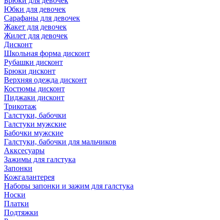
Брюки для девочек
Юбки для девочек
Сарафаны для девочек
Жакет для девочек
Жилет для девочек
Дисконт
Школьная форма дисконт
Рубашки дисконт
Брюки дисконт
Верхняя одежда дисконт
Костюмы дисконт
Пиджаки дисконт
Трикотаж
Галстуки, бабочки
Галстуки мужские
Бабочки мужские
Галстуки, бабочки для мальчиков
Акксесуары
Зажимы для галстука
Запонки
Кожгалантерея
Наборы запонки и зажим для галстука
Носки
Платки
Подтяжки