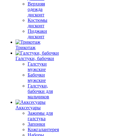
Верхняя
одежда
дисконт
Костюмы
дисконт
Пиджаки
дисконт
Трикотаж
Галстуки, бабочки
Галстуки
мужские
Бабочки
мужские
Галстуки,
бабочки для
мальчиков
Акксесуары
Зажимы для
галстука
Запонки
Кожгалантерея
Наборы