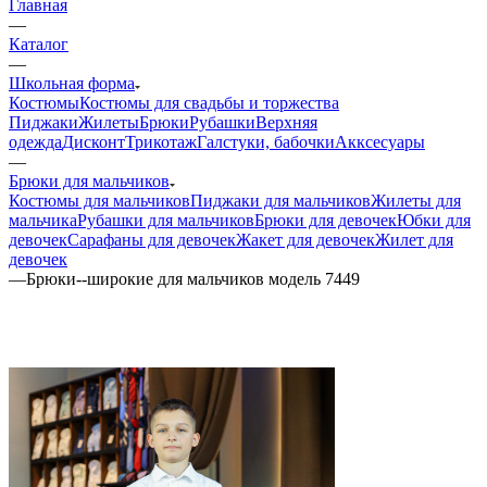
Главная
—
Каталог
—
Школьная форма
Костюмы
Костюмы для свадьбы и торжества
Пиджаки
Жилеты
Брюки
Рубашки
Верхняя
одежда
Дисконт
Трикотаж
Галстуки, бабочки
Акксесуары
—
Брюки для мальчиков
Костюмы для мальчиков
Пиджаки для мальчиков
Жилеты для
мальчика
Рубашки для мальчиков
Брюки для девочек
Юбки для
девочек
Сарафаны для девочек
Жакет для девочек
Жилет для
девочек
—
Брюки--широкие для мальчиков модель 7449