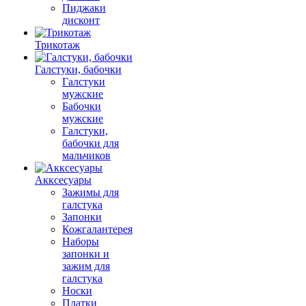
Пиджаки
дисконт
Трикотаж
Галстуки, бабочки
Галстуки
мужские
Бабочки
мужские
Галстуки,
бабочки для
мальчиков
Акксесуары
Зажимы для
галстука
Запонки
Кожгалантерея
Наборы
запонки и
зажим для
галстука
Носки
Платки