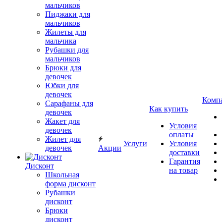
мальчиков
Пиджаки для
мальчиков
Жилеты для
мальчика
Рубашки для
мальчиков
Брюки для
девочек
Юбки для
девочек
Комп
Сарафаны для
Как купить
девочек
Жакет для
Условия
девочек
оплаты
Жилет для
Услуги
Условия
девочек
Акции
доставки
Гарантия
Дисконт
на товар
Школьная
форма дисконт
Рубашки
дисконт
Брюки
дисконт