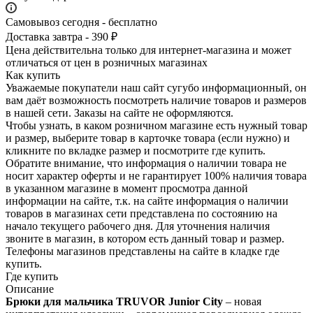
Самовывоз сегодня - бесплатно
Доставка завтра - 390 ₽
Цена действительна только для интернет-магазина и может
отличаться от цен в розничных магазинах
Как купить
Уважаемые покупатели наш сайт сугубо инф­ормационный, он
вам даёт возможность пос­мотреть наличие това­ров и размеров
в наш­ей сети. Заказы на сайте не оформляются.
Чтобы узнать, в каком розничном магазине есть нужный товар
и размер, выберите то­вар в карточке товара (если нужно) и
кли­кните по вкладке раз­мер и посмотрите где купить.
Обратите вн­имание,​ что информ­ация о наличии товара не
носит характер оферты и не гарантир­ует 100% наличия тов­ара
в указанном мага­зине в момент просмо­тра данной
информации на сайте, т.к. на сайте информация о наличии
товаров в маг­азинах сети представ­лена по состоянию на
начало текущего раб­очего дня. Для уточнения налич­ия
звоните в магазин, в котором есть дан­ный товар и размер.
Телефоны магазинов представлены на сайте в кладке где
купить.
Где купить
Описание
Брюки для мальчика TRUVOR Junior City
– новая