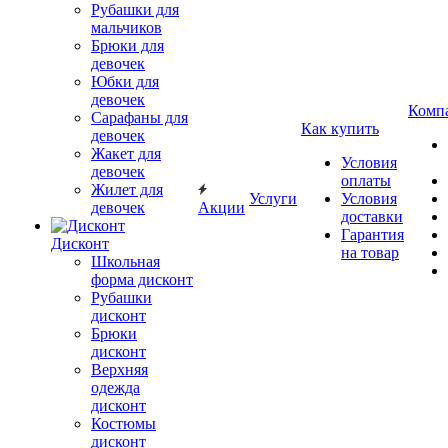
Рубашки для
мальчиков
Брюки для
девочек
Юбки для
девочек
Комп
Сарафаны для
Как купить
девочек
Жакет для
Условия
девочек
оплаты
Жилет для
Услуги
Условия
девочек
Акции
доставки
Гарантия
Дисконт
на товар
Школьная
форма дисконт
Рубашки
дисконт
Брюки
дисконт
Верхняя
одежда
дисконт
Костюмы
дисконт