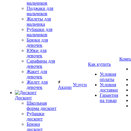
мальчиков
Пиджаки для
мальчиков
Жилеты для
мальчика
Рубашки для
мальчиков
Брюки для
девочек
Юбки для
девочек
Комп
Сарафаны для
Как купить
девочек
Жакет для
Условия
девочек
оплаты
Жилет для
Услуги
Условия
девочек
Акции
доставки
Гарантия
Дисконт
на товар
Школьная
форма дисконт
Рубашки
дисконт
Брюки
дисконт