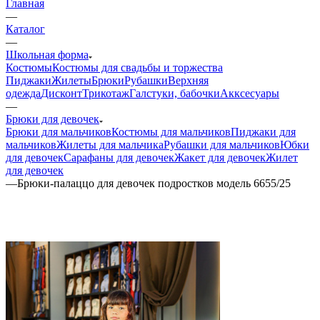
Главная
—
Каталог
—
Школьная форма
Костюмы
Костюмы для свадьбы и торжества
Пиджаки
Жилеты
Брюки
Рубашки
Верхняя
одежда
Дисконт
Трикотаж
Галстуки, бабочки
Акксесуары
—
Брюки для девочек
Брюки для мальчиков
Костюмы для мальчиков
Пиджаки для
мальчиков
Жилеты для мальчика
Рубашки для мальчиков
Юбки
для девочек
Сарафаны для девочек
Жакет для девочек
Жилет
для девочек
—
Брюки-палаццо для девочек подростков модель 6655/25