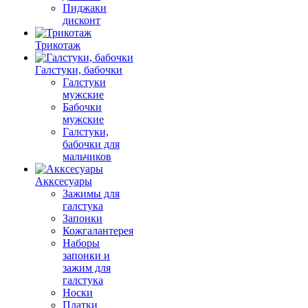
Пиджаки
дисконт
Трикотаж
Галстуки, бабочки
Галстуки
мужские
Бабочки
мужские
Галстуки,
бабочки для
мальчиков
Акксесуары
Зажимы для
галстука
Запонки
Кожгалантерея
Наборы
запонки и
зажим для
галстука
Носки
Платки