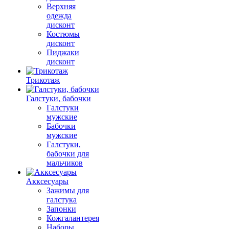
Верхняя
одежда
дисконт
Костюмы
дисконт
Пиджаки
дисконт
Трикотаж
Галстуки, бабочки
Галстуки
мужские
Бабочки
мужские
Галстуки,
бабочки для
мальчиков
Акксесуары
Зажимы для
галстука
Запонки
Кожгалантерея
Наборы