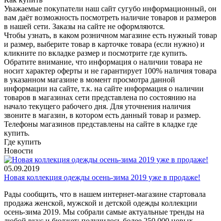
Уважаемые покупатели наш сайт сугубо инф­ормационный, он
вам даёт возможность пос­мотреть наличие това­ров и размеров
в наш­ей сети. Заказы на сайте не оформляются.
Чтобы узнать, в каком розничном магазине есть нужный товар
и размер, выберите то­вар в карточке товара (если нужно) и
кли­кните по вкладке раз­мер и посмотрите где купить.
Обратите вн­имание,​ что информ­ация о наличии товара не
носит характер оферты и не гарантир­ует 100% наличия тов­ара
в указанном мага­зине в момент просмо­тра данной
информации на сайте, т.к. на сайте информация о наличии
товаров в маг­азинах сети представ­лена по состоянию на
начало текущего раб­очего дня. Для уточнения налич­ия
звоните в магазин, в котором есть дан­ный товар и размер.
Телефоны магазинов представлены на сайте в кладке где
купить.
Где купить
Новости
05.09.2019
Новая коллекция одежды осень-зима 2019 уже в продаже!
Рады сообщить, что в нашем интернет-магазине стартовала
продажа женской, мужской и детской одежды коллекции
осень-зима 2019. Мы собрали самые актуальные тренды на
любой вкус и бюджет: получилось более 250 000 новых