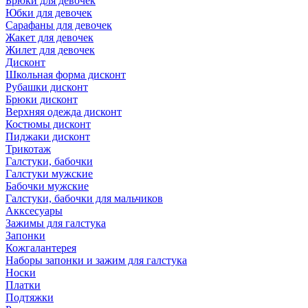
Брюки для девочек
Юбки для девочек
Сарафаны для девочек
Жакет для девочек
Жилет для девочек
Дисконт
Школьная форма дисконт
Рубашки дисконт
Брюки дисконт
Верхняя одежда дисконт
Костюмы дисконт
Пиджаки дисконт
Трикотаж
Галстуки, бабочки
Галстуки мужские
Бабочки мужские
Галстуки, бабочки для мальчиков
Акксесуары
Зажимы для галстука
Запонки
Кожгалантерея
Наборы запонки и зажим для галстука
Носки
Платки
Подтяжки