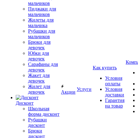
мальчиков
Пиджаки для
мальчиков
Жилеты для
мальчика
Рубашки для
мальчиков
Брюки для
девочек
Юбки для
девочек
Комп
Сарафаны для
Как купить
девочек
Жакет для
Условия
девочек
оплаты
Жилет для
Услуги
Условия
девочек
Акции
доставки
Гарантия
Дисконт
на товар
Школьная
форма дисконт
Рубашки
дисконт
Брюки
дисконт