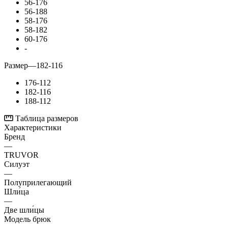
56-176
56-188
58-176
58-182
60-176
-
Размер
—
182-116
176-112
182-116
188-112
Таблица размеров
Характеристики
Бренд
—
TRUVOR
Силуэт
—
Полуприлегающий
Шли́ца
—
Две шли́цы
Модель брюк