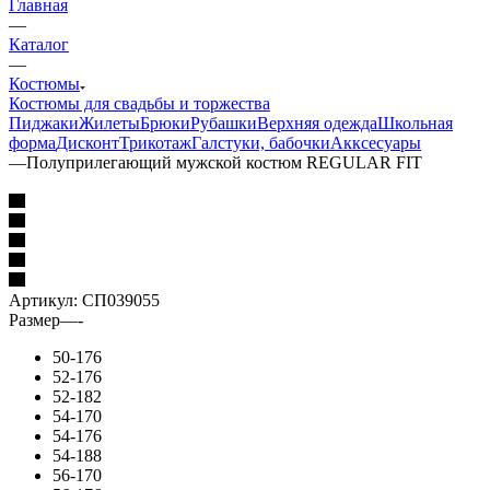
Главная
—
Каталог
—
Костюмы
Костюмы для свадьбы и торжества
Пиджаки
Жилеты
Брюки
Рубашки
Верхняя одежда
Школьная
форма
Дисконт
Трикотаж
Галстуки, бабочки
Акксесуары
—
Полуприлегающий мужской костюм REGULAR FIT
Артикул:
СП039055
Размер
—
-
50-176
52-176
52-182
54-170
54-176
54-188
56-170