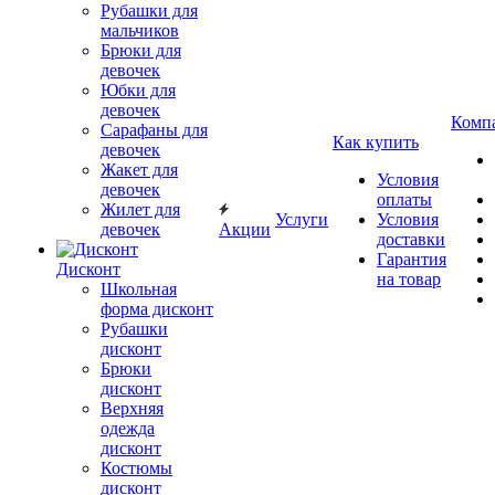
Рубашки для
мальчиков
Брюки для
девочек
Юбки для
девочек
Комп
Сарафаны для
Как купить
девочек
Жакет для
Условия
девочек
оплаты
Жилет для
Услуги
Условия
девочек
Акции
доставки
Гарантия
Дисконт
на товар
Школьная
форма дисконт
Рубашки
дисконт
Брюки
дисконт
Верхняя
одежда
дисконт
Костюмы
дисконт