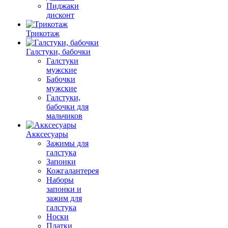
Пиджаки
дисконт
Трикотаж
Галстуки, бабочки
Галстуки
мужские
Бабочки
мужские
Галстуки,
бабочки для
мальчиков
Акксесуары
Зажимы для
галстука
Запонки
Кожгалантерея
Наборы
запонки и
зажим для
галстука
Носки
Платки