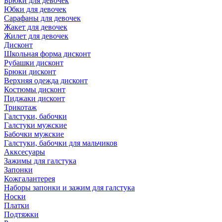
Брюки для девочек
Юбки для девочек
Сарафаны для девочек
Жакет для девочек
Жилет для девочек
Дисконт
Школьная форма дисконт
Рубашки дисконт
Брюки дисконт
Верхняя одежда дисконт
Костюмы дисконт
Пиджаки дисконт
Трикотаж
Галстуки, бабочки
Галстуки мужские
Бабочки мужские
Галстуки, бабочки для мальчиков
Акксесуары
Зажимы для галстука
Запонки
Кожгалантерея
Наборы запонки и зажим для галстука
Носки
Платки
Подтяжки