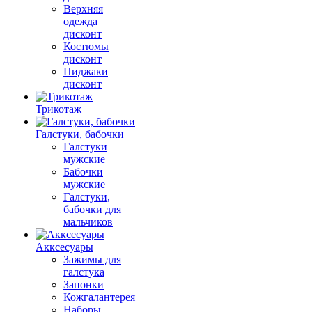
Верхняя
одежда
дисконт
Костюмы
дисконт
Пиджаки
дисконт
Трикотаж
Галстуки, бабочки
Галстуки
мужские
Бабочки
мужские
Галстуки,
бабочки для
мальчиков
Акксесуары
Зажимы для
галстука
Запонки
Кожгалантерея
Наборы