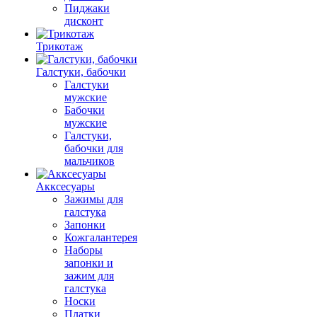
Пиджаки
дисконт
Трикотаж
Галстуки, бабочки
Галстуки
мужские
Бабочки
мужские
Галстуки,
бабочки для
мальчиков
Акксесуары
Зажимы для
галстука
Запонки
Кожгалантерея
Наборы
запонки и
зажим для
галстука
Носки
Платки