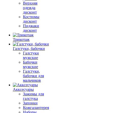
Верхняя
одежда
дисконт
Костюмы
дисконт
Пиджаки
дисконт
Трикотаж
Галстуки, бабочки
Галстуки
мужские
Бабочки
мужские
Галстуки,
бабочки для
мальчиков
Акксесуары
Зажимы для
галстука
Запонки
Кожгалантерея
Наборы