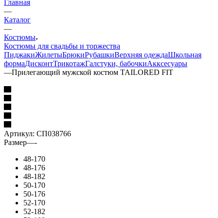
Главная
—
Каталог
—
Костюмы
Костюмы для свадьбы и торжества
Пиджаки
Жилеты
Брюки
Рубашки
Верхняя одежда
Школьная
форма
Дисконт
Трикотаж
Галстуки, бабочки
Акксесуары
—
Прилегающий мужской костюм TAILORED FIT
Артикул:
СП038766
Размер
—
-
48-170
48-176
48-182
50-170
50-176
52-170
52-182