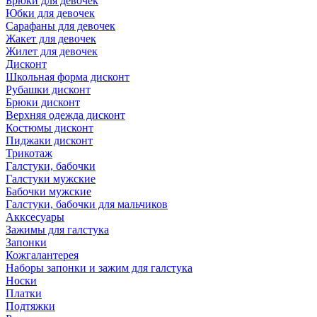
Брюки для девочек
Юбки для девочек
Сарафаны для девочек
Жакет для девочек
Жилет для девочек
Дисконт
Школьная форма дисконт
Рубашки дисконт
Брюки дисконт
Верхняя одежда дисконт
Костюмы дисконт
Пиджаки дисконт
Трикотаж
Галстуки, бабочки
Галстуки мужские
Бабочки мужские
Галстуки, бабочки для мальчиков
Акксесуары
Зажимы для галстука
Запонки
Кожгалантерея
Наборы запонки и зажим для галстука
Носки
Платки
Подтяжки