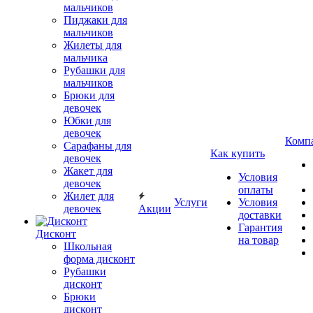
мальчиков
Пиджаки для
мальчиков
Жилеты для
мальчика
Рубашки для
мальчиков
Брюки для
девочек
Юбки для
девочек
Комп
Сарафаны для
Как купить
девочек
Жакет для
Условия
девочек
оплаты
Жилет для
Услуги
Условия
девочек
Акции
доставки
Гарантия
Дисконт
на товар
Школьная
форма дисконт
Рубашки
дисконт
Брюки
дисконт