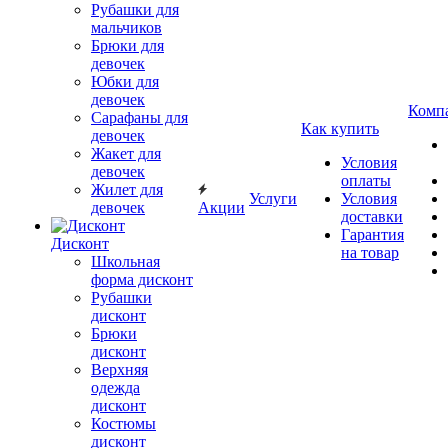
Рубашки для
мальчиков
Брюки для
девочек
Юбки для
девочек
Комп
Сарафаны для
Как купить
девочек
Жакет для
Условия
девочек
оплаты
Жилет для
Услуги
Условия
девочек
Акции
доставки
Гарантия
Дисконт
на товар
Школьная
форма дисконт
Рубашки
дисконт
Брюки
дисконт
Верхняя
одежда
дисконт
Костюмы
дисконт