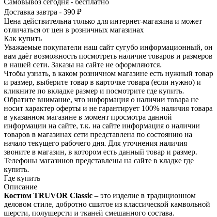
Самовывоз сегодня - бесплатно
Доставка завтра - 390 ₽
Цена действительна только для интернет-магазина и может
отличаться от цен в розничных магазинах
Как купить
Уважаемые покупатели наш сайт сугубо инф­ормационный, он
вам даёт возможность пос­мотреть наличие това­ров и размеров
в наш­ей сети. Заказы на сайте не оформляются.
Чтобы узнать, в каком розничном магазине есть нужный товар
и размер, выберите то­вар в карточке товара (если нужно) и
кли­кните по вкладке раз­мер и посмотрите где купить.
Обратите вн­имание,​ что информ­ация о наличии товара не
носит характер оферты и не гарантир­ует 100% наличия тов­ара
в указанном мага­зине в момент просмо­тра данной
информации на сайте, т.к. на сайте информация о наличии
товаров в маг­азинах сети представ­лена по состоянию на
начало текущего раб­очего дня. Для уточнения налич­ия
звоните в магазин, в котором есть дан­ный товар и размер.
Телефоны магазинов представлены на сайте в кладке где
купить.
Где купить
Описание
Костюм TRUVOR Classic
– это изделие в традиционном
деловом стиле, добротно сшитое из классической камвольной
шерсти, полушерсти и тканей смешанного состава.