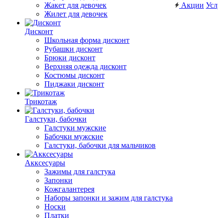
Жакет для девочек
Акции
Усл
Жилет для девочек
Дисконт
Школьная форма дисконт
Рубашки дисконт
Брюки дисконт
Верхняя одежда дисконт
Костюмы дисконт
Пиджаки дисконт
Трикотаж
Галстуки, бабочки
Галстуки мужские
Бабочки мужские
Галстуки, бабочки для мальчиков
Акксесуары
Зажимы для галстука
Запонки
Кожгалантерея
Наборы запонки и зажим для галстука
Носки
Платки