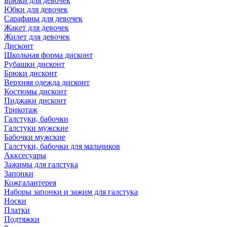
Брюки для девочек
Юбки для девочек
Сарафаны для девочек
Жакет для девочек
Жилет для девочек
Дисконт
Школьная форма дисконт
Рубашки дисконт
Брюки дисконт
Верхняя одежда дисконт
Костюмы дисконт
Пиджаки дисконт
Трикотаж
Галстуки, бабочки
Галстуки мужские
Бабочки мужские
Галстуки, бабочки для мальчиков
Акксесуары
Зажимы для галстука
Запонки
Кожгалантерея
Наборы запонки и зажим для галстука
Носки
Платки
Подтяжки