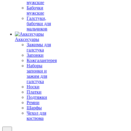
мужские
Бабочки
мужские
Галстуки,
бабочки для
мальчиков
Акксесуары
Зажимы для
галстука
Запонки
Кожгалантерея
Наборы
запонки и
зажим для
галстука
Носки
Платки
Подтяжки
Ремни
Шарфы
Чехол для
костюма