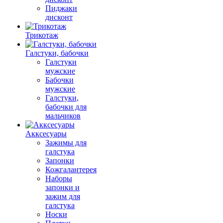
Пиджаки
дисконт
Трикотаж
Галстуки, бабочки
Галстуки
мужские
Бабочки
мужские
Галстуки,
бабочки для
мальчиков
Акксесуары
Зажимы для
галстука
Запонки
Кожгалантерея
Наборы
запонки и
зажим для
галстука
Носки