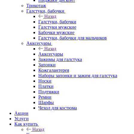
Пиджаки дисконт
Трикотаж
Галстуки, бабочки
Назад
Галстуки, бабочки
Галстуки мужские
Бабочки мужские
Галстуки, бабочки для мальчиков
Акксесуары
Назад
Акксесуары
Зажимы для галстука
Запонки
Кожгалантерея
Наборы запонки и зажим для галстука
Носки
Платки
Подтяжки
Ремни
Шарфы
Чехол для костюма
Акции
Услуги
Как купить
Назад