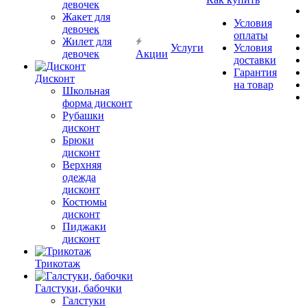
девочек
Жакет для
Условия
девочек
оплаты
Жилет для
Услуги
Условия
девочек
Акции
доставки
Гарантия
Дисконт
на товар
Школьная
форма дисконт
Рубашки
дисконт
Брюки
дисконт
Верхняя
одежда
дисконт
Костюмы
дисконт
Пиджаки
дисконт
Трикотаж
Галстуки, бабочки
Галстуки