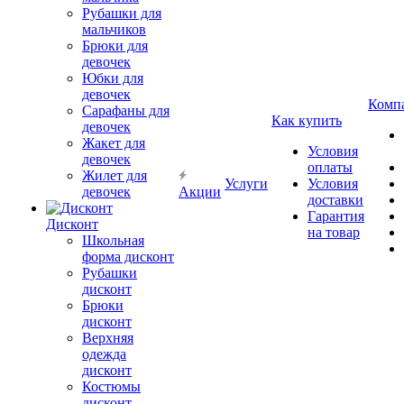
Рубашки для
мальчиков
Брюки для
девочек
Юбки для
девочек
Комп
Сарафаны для
Как купить
девочек
Жакет для
Условия
девочек
оплаты
Жилет для
Услуги
Условия
девочек
Акции
доставки
Гарантия
Дисконт
на товар
Школьная
форма дисконт
Рубашки
дисконт
Брюки
дисконт
Верхняя
одежда
дисконт
Костюмы
дисконт