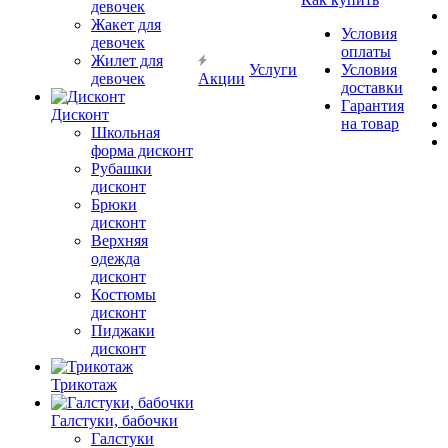
девочек
Жакет для
Условия
девочек
оплаты
Жилет для
Услуги
Условия
девочек
Акции
доставки
Гарантия
Дисконт
на товар
Школьная
форма дисконт
Рубашки
дисконт
Брюки
дисконт
Верхняя
одежда
дисконт
Костюмы
дисконт
Пиджаки
дисконт
Трикотаж
Галстуки, бабочки
Галстуки