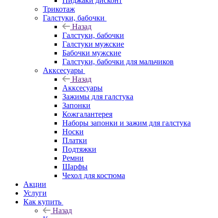
Пиджаки дисконт
Трикотаж
Галстуки, бабочки
Назад
Галстуки, бабочки
Галстуки мужские
Бабочки мужские
Галстуки, бабочки для мальчиков
Акксесуары
Назад
Акксесуары
Зажимы для галстука
Запонки
Кожгалантерея
Наборы запонки и зажим для галстука
Носки
Платки
Подтяжки
Ремни
Шарфы
Чехол для костюма
Акции
Услуги
Как купить
Назад