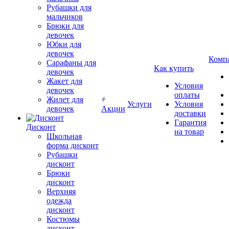
Рубашки для
мальчиков
Брюки для
девочек
Юбки для
девочек
Комп
Сарафаны для
Как купить
девочек
Жакет для
Условия
девочек
оплаты
Жилет для
Услуги
Условия
девочек
Акции
доставки
Гарантия
Дисконт
на товар
Школьная
форма дисконт
Рубашки
дисконт
Брюки
дисконт
Верхняя
одежда
дисконт
Костюмы
дисконт