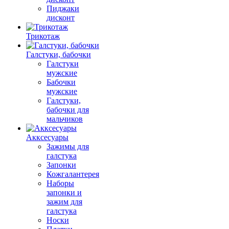
Пиджаки
дисконт
Трикотаж
Галстуки, бабочки
Галстуки
мужские
Бабочки
мужские
Галстуки,
бабочки для
мальчиков
Акксесуары
Зажимы для
галстука
Запонки
Кожгалантерея
Наборы
запонки и
зажим для
галстука
Носки