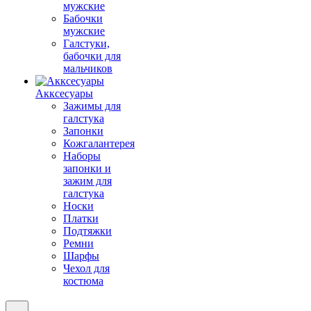
мужские
Бабочки
мужские
Галстуки,
бабочки для
мальчиков
Акксесуары
Зажимы для
галстука
Запонки
Кожгалантерея
Наборы
запонки и
зажим для
галстука
Носки
Платки
Подтяжки
Ремни
Шарфы
Чехол для
костюма