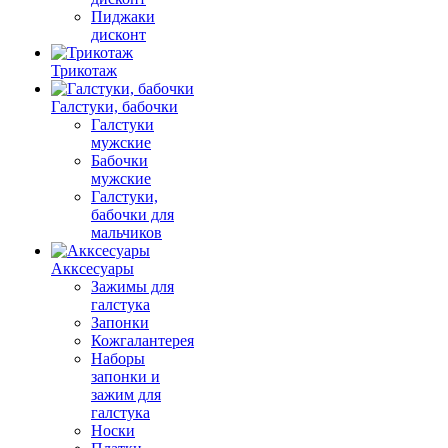
Пиджаки
дисконт
Трикотаж
Галстуки, бабочки
Галстуки
мужские
Бабочки
мужские
Галстуки,
бабочки для
мальчиков
Акксесуары
Зажимы для
галстука
Запонки
Кожгалантерея
Наборы
запонки и
зажим для
галстука
Носки