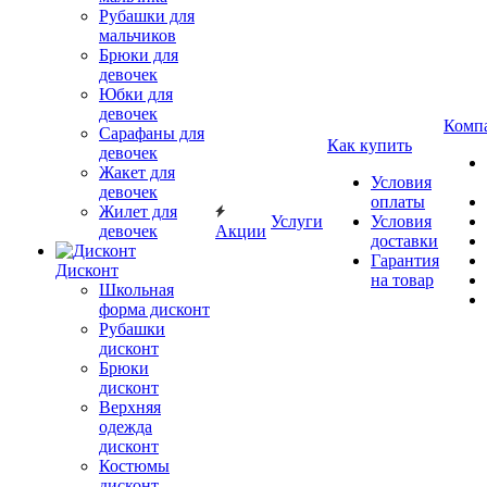
Рубашки для
мальчиков
Брюки для
девочек
Юбки для
девочек
Комп
Сарафаны для
Как купить
девочек
Жакет для
Условия
девочек
оплаты
Жилет для
Услуги
Условия
девочек
Акции
доставки
Гарантия
Дисконт
на товар
Школьная
форма дисконт
Рубашки
дисконт
Брюки
дисконт
Верхняя
одежда
дисконт
Костюмы
дисконт