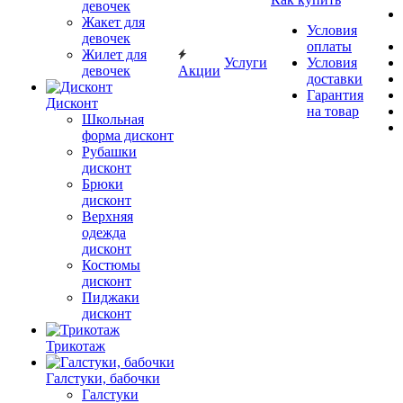
девочек
Жакет для
Условия
девочек
оплаты
Жилет для
Услуги
Условия
девочек
Акции
доставки
Гарантия
Дисконт
на товар
Школьная
форма дисконт
Рубашки
дисконт
Брюки
дисконт
Верхняя
одежда
дисконт
Костюмы
дисконт
Пиджаки
дисконт
Трикотаж
Галстуки, бабочки
Галстуки