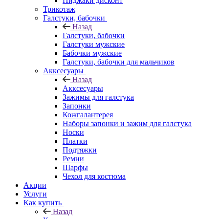
Пиджаки дисконт
Трикотаж
Галстуки, бабочки
Назад
Галстуки, бабочки
Галстуки мужские
Бабочки мужские
Галстуки, бабочки для мальчиков
Акксесуары
Назад
Акксесуары
Зажимы для галстука
Запонки
Кожгалантерея
Наборы запонки и зажим для галстука
Носки
Платки
Подтяжки
Ремни
Шарфы
Чехол для костюма
Акции
Услуги
Как купить
Назад