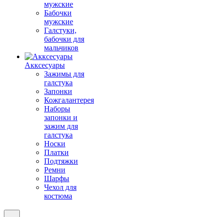
мужские
Бабочки
мужские
Галстуки,
бабочки для
мальчиков
Акксесуары
Зажимы для
галстука
Запонки
Кожгалантерея
Наборы
запонки и
зажим для
галстука
Носки
Платки
Подтяжки
Ремни
Шарфы
Чехол для
костюма