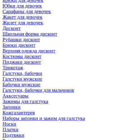
Брюки для девочек
Юбки для девочек
Сарафаны для девочек
Жакет для девочек
Жилет для девочек
Дисконт
Школьная форма дисконт
Рубашки дисконт
Брюки дисконт
Верхняя одежда дисконт
Костюмы дисконт
Пиджаки дисконт
Трикотаж
Галстуки, бабочки
Галстуки мужские
Бабочки мужские
Галстуки, бабочки для мальчиков
Акксесуары
Зажимы для галстука
Запонки
Кожгалантерея
Наборы запонки и зажим для галстука
Носки
Платки
Подтяжки