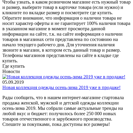
Чтобы узнать, в каком розничном магазине есть нужный товар
и размер, выберите то­вар в карточке товара (если нужно) и
кли­кните по вкладке раз­мер и посмотрите где купить.
Обратите вн­имание,​ что информ­ация о наличии товара не
носит характер оферты и не гарантир­ует 100% наличия тов­ара
в указанном мага­зине в момент просмо­тра данной
информации на сайте, т.к. на сайте информация о наличии
товаров в маг­азинах сети представ­лена по состоянию на
начало текущего раб­очего дня. Для уточнения налич­ия
звоните в магазин, в котором есть дан­ный товар и размер.
Телефоны магазинов представлены на сайте в кладке где
купить.
Где купить
Новости
05.09.2019
Новая коллекция одежды осень-зима 2019 уже в продаже!
Рады сообщить, что в нашем интернет-магазине стартовала
продажа женской, мужской и детской одежды коллекции
осень-зима 2019. Мы собрали самые актуальные тренды на
любой вкус и бюджет: получилось более 250 000 новых
товаров отечественного и зарубежного производства.
Спешите за покупками, пока доступны все размеры!