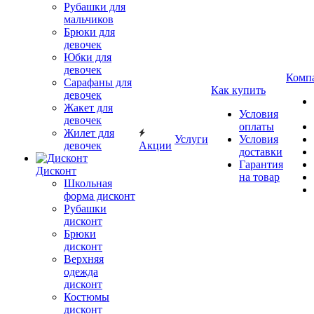
Рубашки для
мальчиков
Брюки для
девочек
Юбки для
девочек
Комп
Сарафаны для
Как купить
девочек
Жакет для
Условия
девочек
оплаты
Жилет для
Услуги
Условия
девочек
Акции
доставки
Гарантия
Дисконт
на товар
Школьная
форма дисконт
Рубашки
дисконт
Брюки
дисконт
Верхняя
одежда
дисконт
Костюмы
дисконт