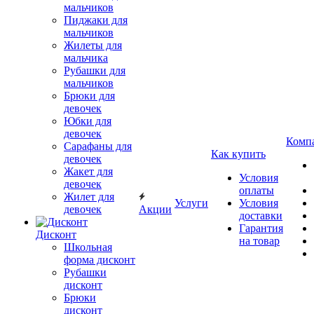
мальчиков
Пиджаки для
мальчиков
Жилеты для
мальчика
Рубашки для
мальчиков
Брюки для
девочек
Юбки для
девочек
Комп
Сарафаны для
Как купить
девочек
Жакет для
Условия
девочек
оплаты
Жилет для
Услуги
Условия
девочек
Акции
доставки
Гарантия
Дисконт
на товар
Школьная
форма дисконт
Рубашки
дисконт
Брюки
дисконт