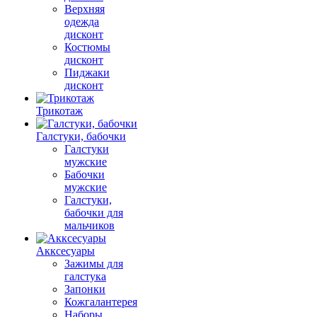
Верхняя
одежда
дисконт
Костюмы
дисконт
Пиджаки
дисконт
Трикотаж
Галстуки, бабочки
Галстуки
мужские
Бабочки
мужские
Галстуки,
бабочки для
мальчиков
Акксесуары
Зажимы для
галстука
Запонки
Кожгалантерея
Наборы