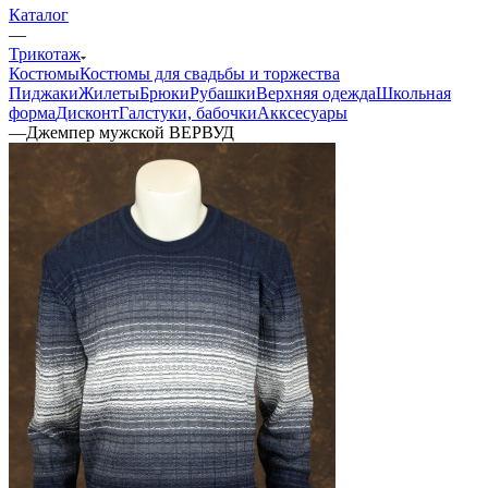
Каталог
—
Трикотаж
Костюмы
Костюмы для свадьбы и торжества
Пиджаки
Жилеты
Брюки
Рубашки
Верхняя одежда
Школьная
форма
Дисконт
Галстуки, бабочки
Акксесуары
—
Джемпер мужской ВЕРВУД