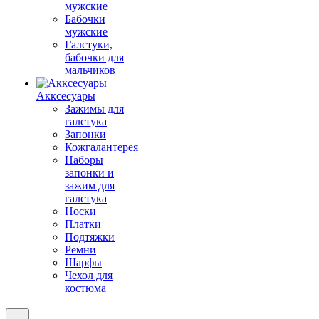
мужские
Бабочки
мужские
Галстуки,
бабочки для
мальчиков
Акксесуары
Зажимы для
галстука
Запонки
Кожгалантерея
Наборы
запонки и
зажим для
галстука
Носки
Платки
Подтяжки
Ремни
Шарфы
Чехол для
костюма