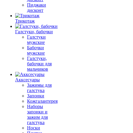
Пиджаки
дисконт
Трикотаж
Галстуки, бабочки
Галстуки
мужские
Бабочки
мужские
Галстуки,
бабочки для
мальчиков
Акксесуары
Зажимы для
галстука
Запонки
Кожгалантерея
Наборы
запонки и
зажим для
галстука
Носки