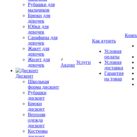
Рубашки для
мальчиков
Брюки для
девочек
Юбки для
девочек
Комп
Сарафаны для
Как купить
девочек
Жакет для
Условия
девочек
оплаты
Жилет для
Услуги
Условия
девочек
Акции
доставки
Гарантия
Дисконт
на товар
Школьная
форма дисконт
Рубашки
дисконт
Брюки
дисконт
Верхняя
одежда
дисконт
Костюмы
дисконт