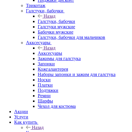
Пиджаки дисконт
Трикотаж
Галстуки, бабочки
Назад
Галстуки, бабочки
Галстуки мужские
Бабочки мужские
Галстуки, бабочки для мальчиков
Акксесуары
Назад
Акксесуары
Зажимы для галстука
Запонки
Кожгалантерея
Наборы запонки и зажим для галстука
Носки
Платки
Подтяжки
Ремни
Шарфы
Чехол для костюма
Акции
Услуги
Как купить
Назад