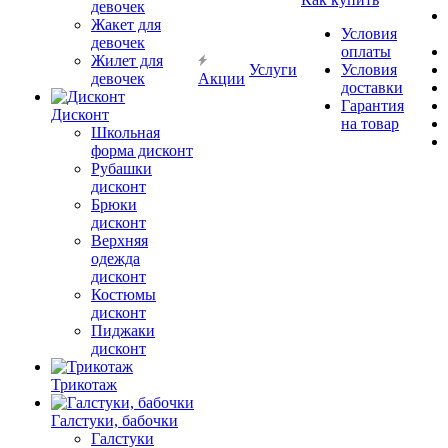
девочек
Жакет для
Условия
девочек
оплаты
Жилет для
Услуги
Условия
девочек
Акции
доставки
Гарантия
Дисконт
на товар
Школьная
форма дисконт
Рубашки
дисконт
Брюки
дисконт
Верхняя
одежда
дисконт
Костюмы
дисконт
Пиджаки
дисконт
Трикотаж
Галстуки, бабочки
Галстуки