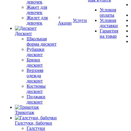
девочек
Жакет для
Условия
девочек
оплаты
Жилет для
Услуги
Условия
девочек
Акции
доставки
Гарантия
Дисконт
на товар
Школьная
форма дисконт
Рубашки
дисконт
Брюки
дисконт
Верхняя
одежда
дисконт
Костюмы
дисконт
Пиджаки
дисконт
Трикотаж
Галстуки, бабочки
Галстуки