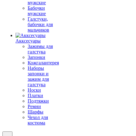
мужские
Бабочки
мужские
Галстуки,
бабочки для
мальчиков
Акксесуары
Зажимы для
галстука
Запонки
Кожгалантерея
Наборы
запонки и
зажим для
галстука
Носки
Платки
Подтяжки
Ремни
Шарфы
Чехол для
костюма