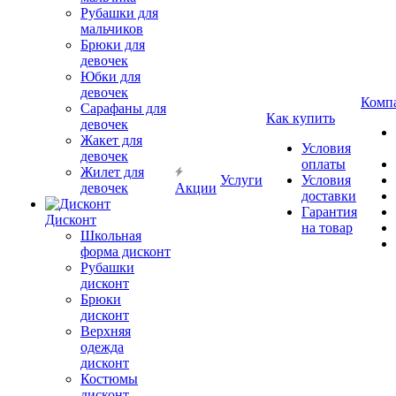
Рубашки для
мальчиков
Брюки для
девочек
Юбки для
девочек
Комп
Сарафаны для
Как купить
девочек
Жакет для
Условия
девочек
оплаты
Жилет для
Услуги
Условия
девочек
Акции
доставки
Гарантия
Дисконт
на товар
Школьная
форма дисконт
Рубашки
дисконт
Брюки
дисконт
Верхняя
одежда
дисконт
Костюмы
дисконт