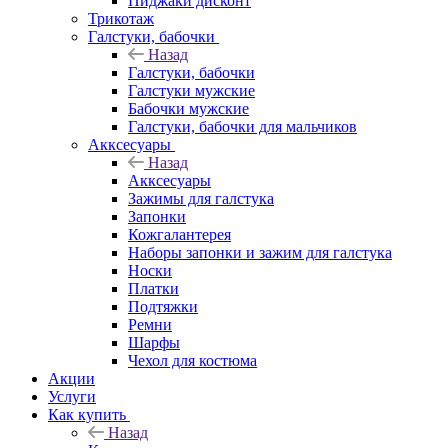
Пиджаки дисконт
Трикотаж
Галстуки, бабочки
Назад
Галстуки, бабочки
Галстуки мужские
Бабочки мужские
Галстуки, бабочки для мальчиков
Акксесуары
Назад
Акксесуары
Зажимы для галстука
Запонки
Кожгалантерея
Наборы запонки и зажим для галстука
Носки
Платки
Подтяжки
Ремни
Шарфы
Чехол для костюма
Акции
Услуги
Как купить
Назад