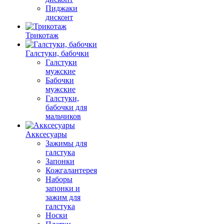
Пиджаки
дисконт
Трикотаж
Галстуки, бабочки
Галстуки
мужские
Бабочки
мужские
Галстуки,
бабочки для
мальчиков
Акксесуары
Зажимы для
галстука
Запонки
Кожгалантерея
Наборы
запонки и
зажим для
галстука
Носки