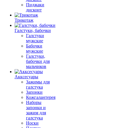
Пиджаки
дисконт
Трикотаж
Галстуки, бабочки
Галстуки
мужские
Бабочки
мужские
Галстуки,
бабочки для
мальчиков
Акксесуары
Зажимы для
галстука
Запонки
Кожгалантерея
Наборы
запонки и
зажим для
галстука
Носки