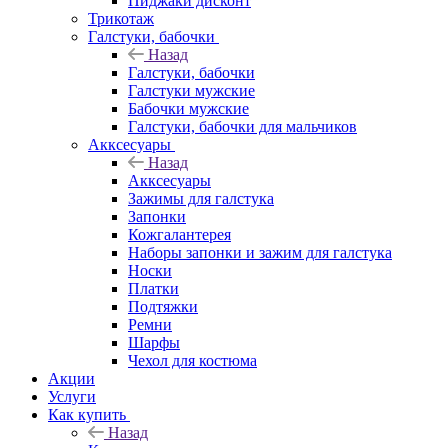
Пиджаки дисконт
Трикотаж
Галстуки, бабочки
Назад
Галстуки, бабочки
Галстуки мужские
Бабочки мужские
Галстуки, бабочки для мальчиков
Акксесуары
Назад
Акксесуары
Зажимы для галстука
Запонки
Кожгалантерея
Наборы запонки и зажим для галстука
Носки
Платки
Подтяжки
Ремни
Шарфы
Чехол для костюма
Акции
Услуги
Как купить
Назад