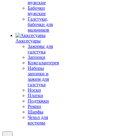
мужские
Бабочки
мужские
Галстуки,
бабочки для
мальчиков
Акксесуары
Зажимы для
галстука
Запонки
Кожгалантерея
Наборы
запонки и
зажим для
галстука
Носки
Платки
Подтяжки
Ремни
Шарфы
Чехол для
костюма