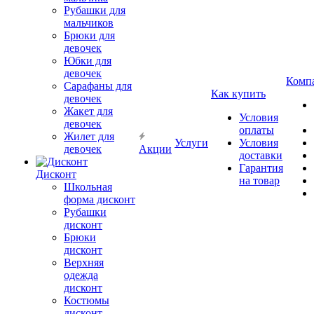
Рубашки для
мальчиков
Брюки для
девочек
Юбки для
девочек
Комп
Сарафаны для
Как купить
девочек
Жакет для
Условия
девочек
оплаты
Жилет для
Услуги
Условия
девочек
Акции
доставки
Гарантия
Дисконт
на товар
Школьная
форма дисконт
Рубашки
дисконт
Брюки
дисконт
Верхняя
одежда
дисконт
Костюмы
дисконт