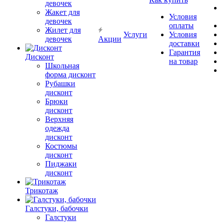
девочек
Жакет для
Условия
девочек
оплаты
Жилет для
Услуги
Условия
девочек
Акции
доставки
Гарантия
Дисконт
на товар
Школьная
форма дисконт
Рубашки
дисконт
Брюки
дисконт
Верхняя
одежда
дисконт
Костюмы
дисконт
Пиджаки
дисконт
Трикотаж
Галстуки, бабочки
Галстуки