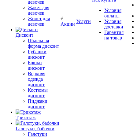
девочек
Жакет для
Условия
девочек
оплаты
Жилет для
Услуги
Условия
девочек
Акции
доставки
Гарантия
Дисконт
на товар
Школьная
форма дисконт
Рубашки
дисконт
Брюки
дисконт
Верхняя
одежда
дисконт
Костюмы
дисконт
Пиджаки
дисконт
Трикотаж
Галстуки, бабочки
Галстуки