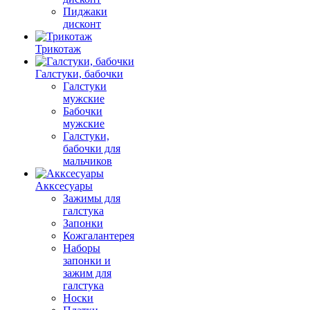
Пиджаки
дисконт
Трикотаж
Галстуки, бабочки
Галстуки
мужские
Бабочки
мужские
Галстуки,
бабочки для
мальчиков
Акксесуары
Зажимы для
галстука
Запонки
Кожгалантерея
Наборы
запонки и
зажим для
галстука
Носки