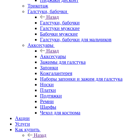
Пиджаки дисконт
Трикотаж
Галстуки, бабочки
Назад
Галстуки, бабочки
Галстуки мужские
Бабочки мужские
Галстуки, бабочки для мальчиков
Акксесуары
Назад
Акксесуары
Зажимы для галстука
Запонки
Кожгалантерея
Наборы запонки и зажим для галстука
Носки
Платки
Подтяжки
Ремни
Шарфы
Чехол для костюма
Акции
Услуги
Как купить
Назад