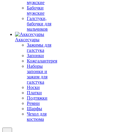
мужские
Бабочки
мужские
Галстуки,
бабочки для
мальчиков
Акксесуары
Зажимы для
галстука
Запонки
Кожгалантерея
Наборы
запонки и
зажим для
галстука
Носки
Платки
Подтяжки
Ремни
Шарфы
Чехол для
костюма