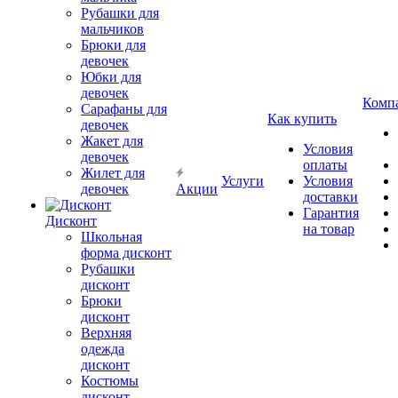
Рубашки для
мальчиков
Брюки для
девочек
Юбки для
девочек
Комп
Сарафаны для
Как купить
девочек
Жакет для
Условия
девочек
оплаты
Жилет для
Услуги
Условия
девочек
Акции
доставки
Гарантия
Дисконт
на товар
Школьная
форма дисконт
Рубашки
дисконт
Брюки
дисконт
Верхняя
одежда
дисконт
Костюмы
дисконт