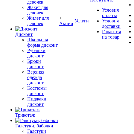
девочек
Жакет для
Условия
девочек
оплаты
Жилет для
Услуги
Условия
девочек
Акции
доставки
Гарантия
Дисконт
на товар
Школьная
форма дисконт
Рубашки
дисконт
Брюки
дисконт
Верхняя
одежда
дисконт
Костюмы
дисконт
Пиджаки
дисконт
Трикотаж
Галстуки, бабочки
Галстуки