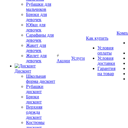
Рубашки для
мальчиков
Брюки для
девочек
Юбки для
девочек
Комп
Сарафаны для
Как купить
девочек
Жакет для
Условия
девочек
оплаты
Жилет для
Услуги
Условия
девочек
Акции
доставки
Гарантия
Дисконт
на товар
Школьная
форма дисконт
Рубашки
дисконт
Брюки
дисконт
Верхняя
одежда
дисконт
Костюмы
дисконт