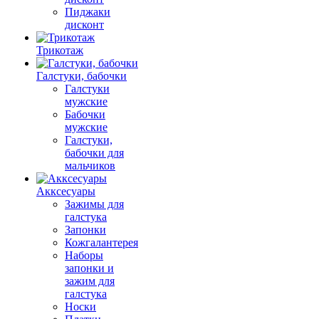
Пиджаки
дисконт
Трикотаж
Галстуки, бабочки
Галстуки
мужские
Бабочки
мужские
Галстуки,
бабочки для
мальчиков
Акксесуары
Зажимы для
галстука
Запонки
Кожгалантерея
Наборы
запонки и
зажим для
галстука
Носки