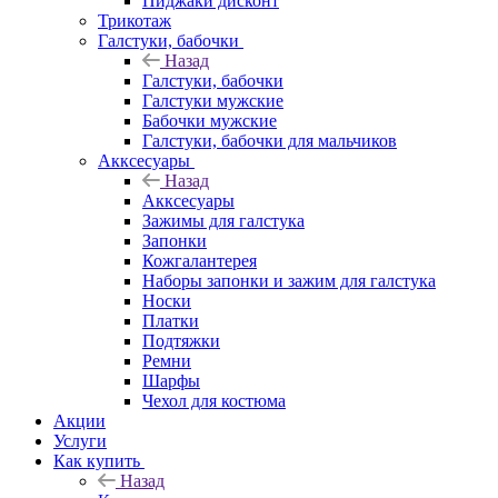
Пиджаки дисконт
Трикотаж
Галстуки, бабочки
Назад
Галстуки, бабочки
Галстуки мужские
Бабочки мужские
Галстуки, бабочки для мальчиков
Акксесуары
Назад
Акксесуары
Зажимы для галстука
Запонки
Кожгалантерея
Наборы запонки и зажим для галстука
Носки
Платки
Подтяжки
Ремни
Шарфы
Чехол для костюма
Акции
Услуги
Как купить
Назад