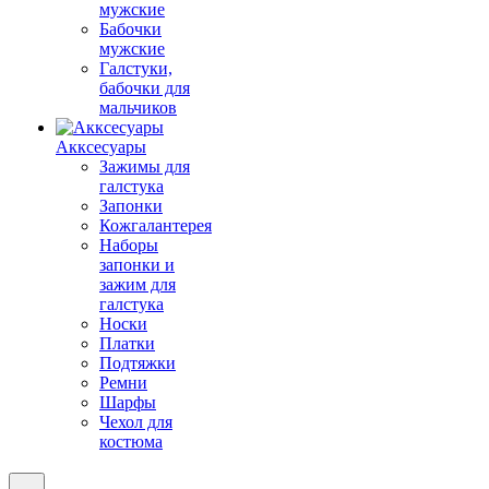
мужские
Бабочки
мужские
Галстуки,
бабочки для
мальчиков
Акксесуары
Зажимы для
галстука
Запонки
Кожгалантерея
Наборы
запонки и
зажим для
галстука
Носки
Платки
Подтяжки
Ремни
Шарфы
Чехол для
костюма