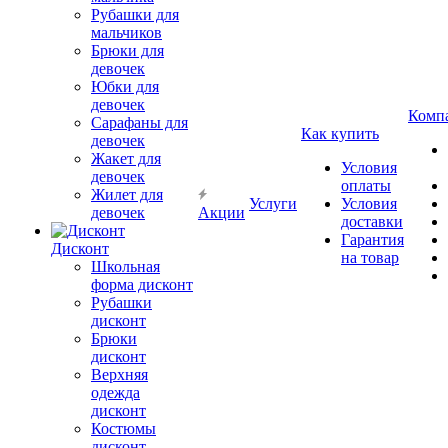
Рубашки для
мальчиков
Брюки для
девочек
Юбки для
девочек
Комп
Сарафаны для
Как купить
девочек
Жакет для
Условия
девочек
оплаты
Жилет для
Услуги
Условия
девочек
Акции
доставки
Гарантия
Дисконт
на товар
Школьная
форма дисконт
Рубашки
дисконт
Брюки
дисконт
Верхняя
одежда
дисконт
Костюмы
дисконт