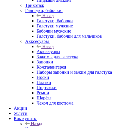
Пиджаки дисконт
Трикотаж
Галстуки, бабочки
Назад
Галстуки, бабочки
Галстуки мужские
Бабочки мужские
Галстуки, бабочки для мальчиков
Акксесуары
Назад
Акксесуары
Зажимы для галстука
Запонки
Кожгалантерея
Наборы запонки и зажим для галстука
Носки
Платки
Подтяжки
Ремни
Шарфы
Чехол для костюма
Акции
Услуги
Как купить
Назад