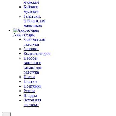
мужские
Бабочки
мужские
Галстуки,
бабочки для
мальчиков
Акксесуары
Зажимы для
галстука
Запонки
Кожгалантерея
Наборы
запонки и
зажим для
галстука
Носки
Платки
Подтяжки
Ремни
Шарфы
Чехол для
костюма