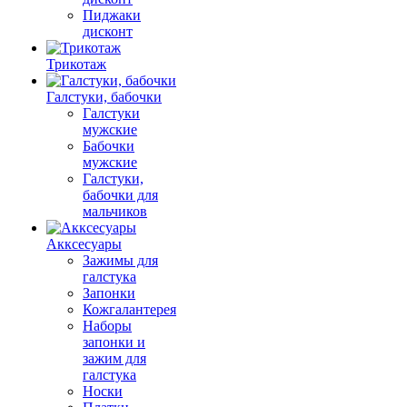
Пиджаки
дисконт
Трикотаж
Галстуки, бабочки
Галстуки
мужские
Бабочки
мужские
Галстуки,
бабочки для
мальчиков
Акксесуары
Зажимы для
галстука
Запонки
Кожгалантерея
Наборы
запонки и
зажим для
галстука
Носки