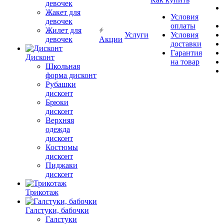
девочек
Жакет для
Условия
девочек
оплаты
Жилет для
Услуги
Условия
девочек
Акции
доставки
Гарантия
Дисконт
на товар
Школьная
форма дисконт
Рубашки
дисконт
Брюки
дисконт
Верхняя
одежда
дисконт
Костюмы
дисконт
Пиджаки
дисконт
Трикотаж
Галстуки, бабочки
Галстуки