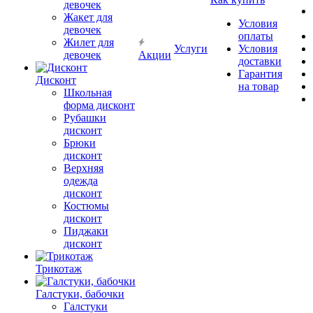
девочек
Жакет для
Условия
девочек
оплаты
Жилет для
Услуги
Условия
девочек
Акции
доставки
Гарантия
Дисконт
на товар
Школьная
форма дисконт
Рубашки
дисконт
Брюки
дисконт
Верхняя
одежда
дисконт
Костюмы
дисконт
Пиджаки
дисконт
Трикотаж
Галстуки, бабочки
Галстуки