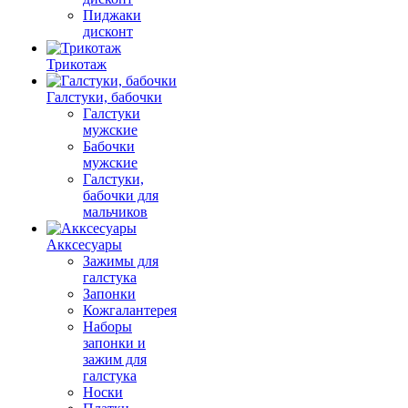
Пиджаки
дисконт
Трикотаж
Галстуки, бабочки
Галстуки
мужские
Бабочки
мужские
Галстуки,
бабочки для
мальчиков
Акксесуары
Зажимы для
галстука
Запонки
Кожгалантерея
Наборы
запонки и
зажим для
галстука
Носки