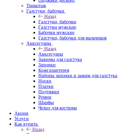
Пиджаки дисконт
Трикотаж
Галстуки, бабочки
Назад
Галстуки, бабочки
Галстуки мужские
Бабочки мужские
Галстуки, бабочки для мальчиков
Акксесуары
Назад
Акксесуары
Зажимы для галстука
Запонки
Кожгалантерея
Наборы запонки и зажим для галстука
Носки
Платки
Подтяжки
Ремни
Шарфы
Чехол для костюма
Акции
Услуги
Как купить
Назад