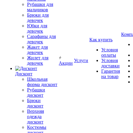
Рубашки для
мальчиков
Брюки для
девочек
Юбки для
девочек
Комп
Сарафаны для
Как купить
девочек
Жакет для
Условия
девочек
оплаты
Жилет для
Услуги
Условия
девочек
Акции
доставки
Гарантия
Дисконт
на товар
Школьная
форма дисконт
Рубашки
дисконт
Брюки
дисконт
Верхняя
одежда
дисконт
Костюмы
дисконт