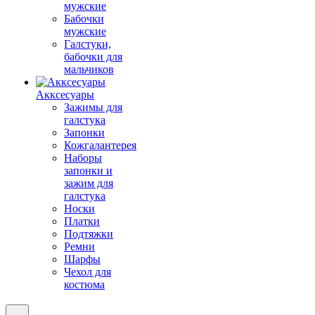
мужские
Бабочки
мужские
Галстуки,
бабочки для
мальчиков
Акксесуары
Зажимы для
галстука
Запонки
Кожгалантерея
Наборы
запонки и
зажим для
галстука
Носки
Платки
Подтяжки
Ремни
Шарфы
Чехол для
костюма