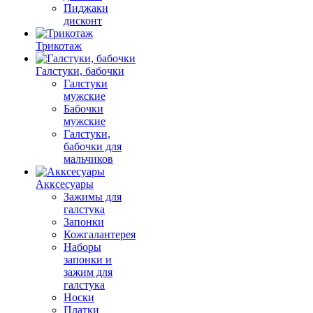
Пиджаки
дисконт
Трикотаж
Галстуки, бабочки
Галстуки
мужские
Бабочки
мужские
Галстуки,
бабочки для
мальчиков
Акксесуары
Зажимы для
галстука
Запонки
Кожгалантерея
Наборы
запонки и
зажим для
галстука
Носки
Платки