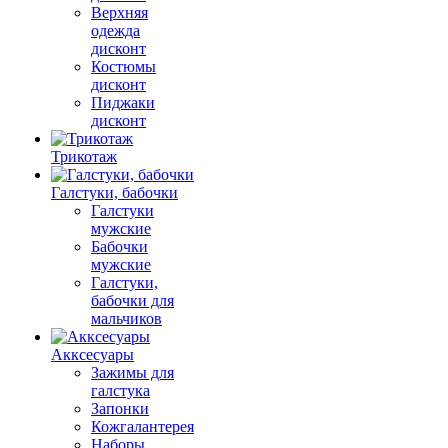
Верхняя
одежда
дисконт
Костюмы
дисконт
Пиджаки
дисконт
Трикотаж
Галстуки, бабочки
Галстуки
мужские
Бабочки
мужские
Галстуки,
бабочки для
мальчиков
Акксесуары
Зажимы для
галстука
Запонки
Кожгалантерея
Наборы