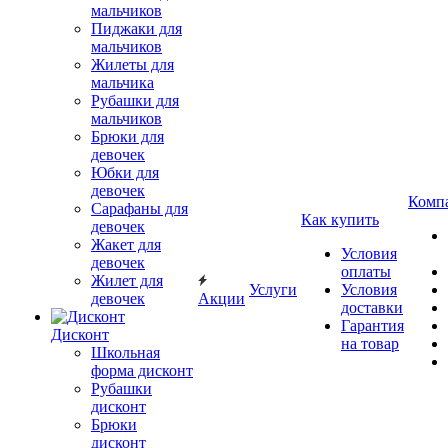
мальчиков
Пиджаки для
мальчиков
Жилеты для
мальчика
Рубашки для
мальчиков
Брюки для
девочек
Юбки для
девочек
Комп
Сарафаны для
Как купить
девочек
Жакет для
Условия
девочек
оплаты
Жилет для
Услуги
Условия
девочек
Акции
доставки
Гарантия
Дисконт
на товар
Школьная
форма дисконт
Рубашки
дисконт
Брюки
дисконт