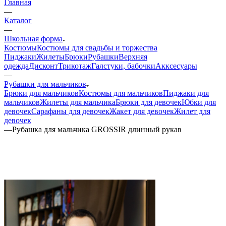
Главная
—
Каталог
—
Школьная форма
Костюмы
Костюмы для свадьбы и торжества
Пиджаки
Жилеты
Брюки
Рубашки
Верхняя
одежда
Дисконт
Трикотаж
Галстуки, бабочки
Акксесуары
—
Рубашки для мальчиков
Брюки для мальчиков
Костюмы для мальчиков
Пиджаки для
мальчиков
Жилеты для мальчика
Брюки для девочек
Юбки для
девочек
Сарафаны для девочек
Жакет для девочек
Жилет для
девочек
—
Рубашка для мальчика GROSSIR длинный рукав