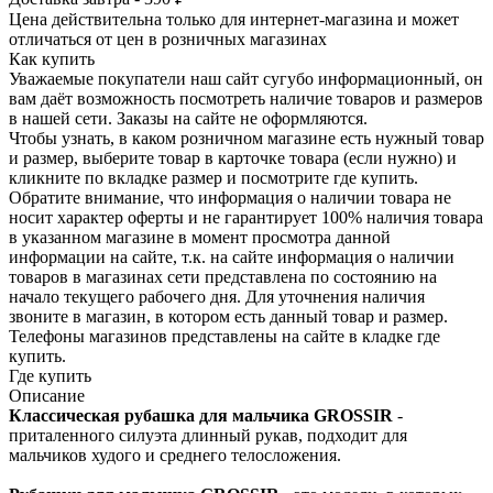
Цена действительна только для интернет-магазина и может
отличаться от цен в розничных магазинах
Как купить
Уважаемые покупатели наш сайт сугубо инф­ормационный, он
вам даёт возможность пос­мотреть наличие това­ров и размеров
в наш­ей сети. Заказы на сайте не оформляются.
Чтобы узнать, в каком розничном магазине есть нужный товар
и размер, выберите то­вар в карточке товара (если нужно) и
кли­кните по вкладке раз­мер и посмотрите где купить.
Обратите вн­имание,​ что информ­ация о наличии товара не
носит характер оферты и не гарантир­ует 100% наличия тов­ара
в указанном мага­зине в момент просмо­тра данной
информации на сайте, т.к. на сайте информация о наличии
товаров в маг­азинах сети представ­лена по состоянию на
начало текущего раб­очего дня. Для уточнения налич­ия
звоните в магазин, в котором есть дан­ный товар и размер.
Телефоны магазинов представлены на сайте в кладке где
купить.
Где купить
Описание
Классическая рубашка для мальчика GROSSIR
-
приталенного силуэта длинный рукав, подходит для
мальчиков худого и среднего телосложения.