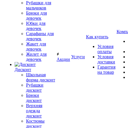
Рубашки для
мальчиков
Брюки для
девочек
Юбки для
девочек
Комп
Сарафаны для
Как купить
девочек
Жакет для
Условия
девочек
оплаты
Жилет для
Услуги
Условия
девочек
Акции
доставки
Гарантия
Дисконт
на товар
Школьная
форма дисконт
Рубашки
дисконт
Брюки
дисконт
Верхняя
одежда
дисконт
Костюмы
дисконт