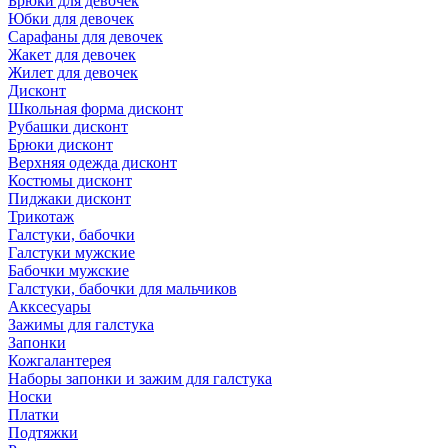
Брюки для девочек
Юбки для девочек
Сарафаны для девочек
Жакет для девочек
Жилет для девочек
Дисконт
Школьная форма дисконт
Рубашки дисконт
Брюки дисконт
Верхняя одежда дисконт
Костюмы дисконт
Пиджаки дисконт
Трикотаж
Галстуки, бабочки
Галстуки мужские
Бабочки мужские
Галстуки, бабочки для мальчиков
Акксесуары
Зажимы для галстука
Запонки
Кожгалантерея
Наборы запонки и зажим для галстука
Носки
Платки
Подтяжки