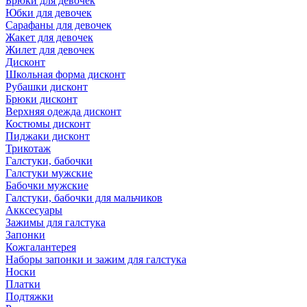
Брюки для девочек
Юбки для девочек
Сарафаны для девочек
Жакет для девочек
Жилет для девочек
Дисконт
Школьная форма дисконт
Рубашки дисконт
Брюки дисконт
Верхняя одежда дисконт
Костюмы дисконт
Пиджаки дисконт
Трикотаж
Галстуки, бабочки
Галстуки мужские
Бабочки мужские
Галстуки, бабочки для мальчиков
Акксесуары
Зажимы для галстука
Запонки
Кожгалантерея
Наборы запонки и зажим для галстука
Носки
Платки
Подтяжки