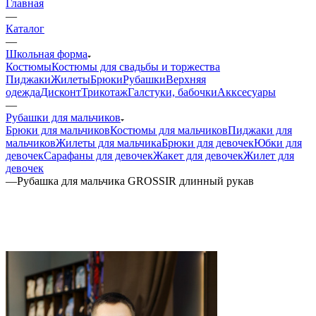
Главная
—
Каталог
—
Школьная форма
Костюмы
Костюмы для свадьбы и торжества
Пиджаки
Жилеты
Брюки
Рубашки
Верхняя
одежда
Дисконт
Трикотаж
Галстуки, бабочки
Акксесуары
—
Рубашки для мальчиков
Брюки для мальчиков
Костюмы для мальчиков
Пиджаки для
мальчиков
Жилеты для мальчика
Брюки для девочек
Юбки для
девочек
Сарафаны для девочек
Жакет для девочек
Жилет для
девочек
—
Рубашка для мальчика GROSSIR длинный рукав