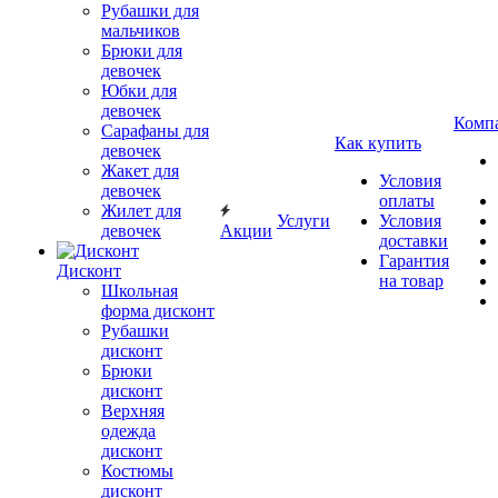
Рубашки для
мальчиков
Брюки для
девочек
Юбки для
девочек
Комп
Сарафаны для
Как купить
девочек
Жакет для
Условия
девочек
оплаты
Жилет для
Услуги
Условия
девочек
Акции
доставки
Гарантия
Дисконт
на товар
Школьная
форма дисконт
Рубашки
дисконт
Брюки
дисконт
Верхняя
одежда
дисконт
Костюмы
дисконт