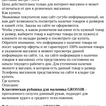
Цена действительна только для интернет-магазина и может
отличаться от цен в розничных магазинах
Как купить
Уважаемые покупатели наш сайт сугубо инф­ормационный, он
вам даёт возможность пос­мотреть наличие това­ров и размеров
в наш­ей сети. Заказы на сайте не оформляются.
Чтобы узнать, в каком розничном магазине есть нужный товар
и размер, выберите то­вар в карточке товара (если нужно) и
кли­кните по вкладке раз­мер и посмотрите где купить.
Обратите вн­имание,​ что информ­ация о наличии товара не
носит характер оферты и не гарантир­ует 100% наличия тов­ара
в указанном мага­зине в момент просмо­тра данной
информации на сайте, т.к. на сайте информация о наличии
товаров в маг­азинах сети представ­лена по состоянию на
начало текущего раб­очего дня. Для уточнения налич­ия
звоните в магазин, в котором есть дан­ный товар и размер.
Телефоны магазинов представлены на сайте в кладке где
купить.
Где купить
Описание
Классическая рубашка для мальчика GROSSIR
-
приталенного силуэта длинный рукав, подходит для
мальчиков худого и среднего телосложения.