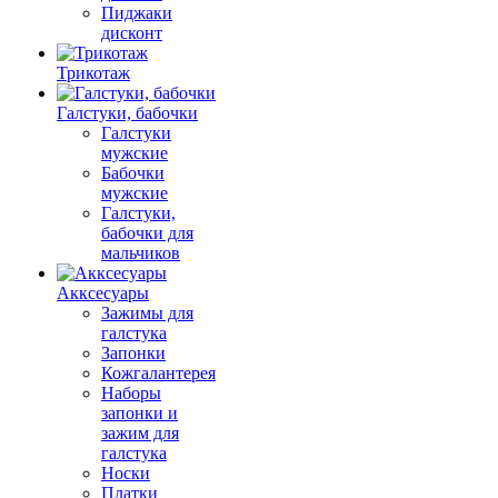
Пиджаки
дисконт
Трикотаж
Галстуки, бабочки
Галстуки
мужские
Бабочки
мужские
Галстуки,
бабочки для
мальчиков
Акксесуары
Зажимы для
галстука
Запонки
Кожгалантерея
Наборы
запонки и
зажим для
галстука
Носки
Платки