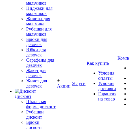
мальчиков
Пиджаки для
мальчиков
Жилеты для
мальчика
Рубашки для
мальчиков
Брюки для
девочек
Юбки для
девочек
Комп
Сарафаны для
Как купить
девочек
Жакет для
Условия
девочек
оплаты
Жилет для
Услуги
Условия
девочек
Акции
доставки
Гарантия
Дисконт
на товар
Школьная
форма дисконт
Рубашки
дисконт
Брюки
дисконт