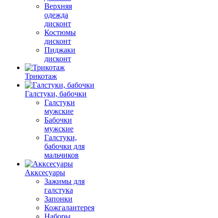
Верхняя
одежда
дисконт
Костюмы
дисконт
Пиджаки
дисконт
Трикотаж
Галстуки, бабочки
Галстуки
мужские
Бабочки
мужские
Галстуки,
бабочки для
мальчиков
Акксесуары
Зажимы для
галстука
Запонки
Кожгалантерея
Наборы