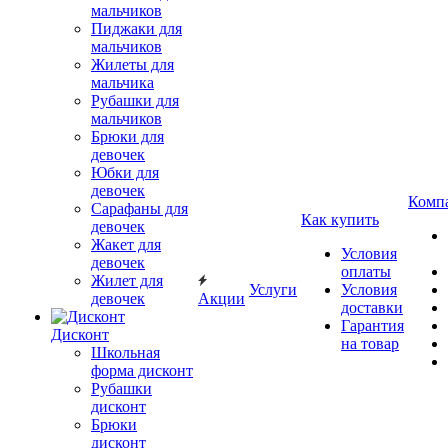
мальчиков
Пиджаки для
мальчиков
Жилеты для
мальчика
Рубашки для
мальчиков
Брюки для
девочек
Юбки для
девочек
Комп
Сарафаны для
Как купить
девочек
Жакет для
Условия
девочек
оплаты
Жилет для
Услуги
Условия
девочек
Акции
доставки
Гарантия
Дисконт
на товар
Школьная
форма дисконт
Рубашки
дисконт
Брюки
дисконт