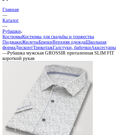
Главная
—
Каталог
—
Рубашки
Костюмы
Костюмы для свадьбы и торжества
Пиджаки
Жилеты
Брюки
Верхняя одежда
Школьная
форма
Дисконт
Трикотаж
Галстуки, бабочки
Акксесуары
—
Рубашка мужская GROSSIR приталенная SLIM FIT
короткий рукав