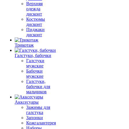
Верхняя
одежда
дисконт
Костюмы
дисконт
Пиджаки
дисконт
Трикотаж
Галстуки, бабочки
Галстуки
мужские
Бабочки
мужские
Галстуки,
бабочки для
мальчиков
Акксесуары
Зажимы для
галстука
Запонки
Кожгалантерея
Наборы