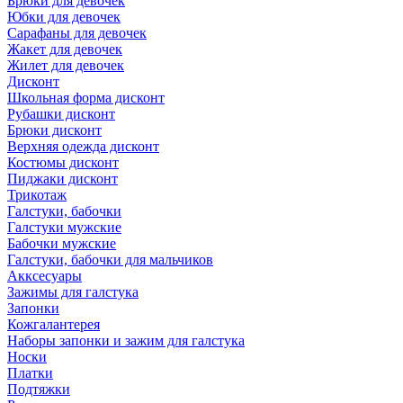
Брюки для девочек
Юбки для девочек
Сарафаны для девочек
Жакет для девочек
Жилет для девочек
Дисконт
Школьная форма дисконт
Рубашки дисконт
Брюки дисконт
Верхняя одежда дисконт
Костюмы дисконт
Пиджаки дисконт
Трикотаж
Галстуки, бабочки
Галстуки мужские
Бабочки мужские
Галстуки, бабочки для мальчиков
Акксесуары
Зажимы для галстука
Запонки
Кожгалантерея
Наборы запонки и зажим для галстука
Носки
Платки
Подтяжки