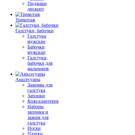
Пиджаки
дисконт
Трикотаж
Галстуки, бабочки
Галстуки
мужские
Бабочки
мужские
Галстуки,
бабочки для
мальчиков
Акксесуары
Зажимы для
галстука
Запонки
Кожгалантерея
Наборы
запонки и
зажим для
галстука
Носки
Платки