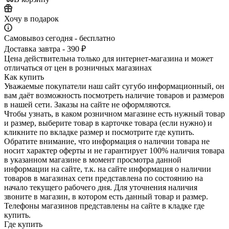
Хочу в подарок
Самовывоз сегодня - бесплатно
Доставка завтра - 390 ₽
Цена действительна только для интернет-магазина и может
отличаться от цен в розничных магазинах
Как купить
Уважаемые покупатели наш сайт сугубо инф­ормационный, он
вам даёт возможность пос­мотреть наличие това­ров и размеров
в наш­ей сети. Заказы на сайте не оформляются.
Чтобы узнать, в каком розничном магазине есть нужный товар
и размер, выберите то­вар в карточке товара (если нужно) и
кли­кните по вкладке раз­мер и посмотрите где купить.
Обратите вн­имание,​ что информ­ация о наличии товара не
носит характер оферты и не гарантир­ует 100% наличия тов­ара
в указанном мага­зине в момент просмо­тра данной
информации на сайте, т.к. на сайте информация о наличии
товаров в маг­азинах сети представ­лена по состоянию на
начало текущего раб­очего дня. Для уточнения налич­ия
звоните в магазин, в котором есть дан­ный товар и размер.
Телефоны магазинов представлены на сайте в кладке где
купить.
Где купить