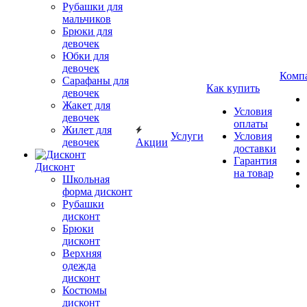
Рубашки для
мальчиков
Брюки для
девочек
Юбки для
девочек
Комп
Сарафаны для
Как купить
девочек
Жакет для
Условия
девочек
оплаты
Жилет для
Услуги
Условия
девочек
Акции
доставки
Гарантия
Дисконт
на товар
Школьная
форма дисконт
Рубашки
дисконт
Брюки
дисконт
Верхняя
одежда
дисконт
Костюмы
дисконт