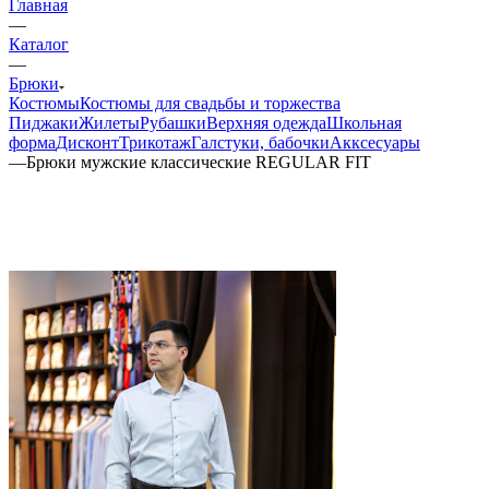
Главная
—
Каталог
—
Брюки
Костюмы
Костюмы для свадьбы и торжества
Пиджаки
Жилеты
Рубашки
Верхняя одежда
Школьная
форма
Дисконт
Трикотаж
Галстуки, бабочки
Акксесуары
—
Брюки мужские классические REGULAR FIT