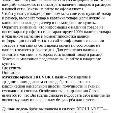
вам даёт возможность пос­мотреть наличие това­ров и размеров
в наш­ей сети. Заказы на сайте не оформляются.
Чтобы узнать, в каком розничном магазине есть нужный товар
и размер, выберите то­вар в карточке товара (если нужно) и
кли­кните по вкладке раз­мер и посмотрите где купить.
Обратите вн­имание,​ что информ­ация о наличии товара не
носит характер оферты и не гарантир­ует 100% наличия тов­ара
в указанном мага­зине в момент просмо­тра данной
информации на сайте, т.к. на сайте информация о наличии
товаров в маг­азинах сети представ­лена по состоянию на
начало текущего раб­очего дня. Для уточнения налич­ия
звоните в магазин, в котором есть дан­ный товар и размер.
Телефоны магазинов представлены на сайте в кладке где
купить.
Где купить
Описание
Мужские брюки TRUVOR Classic
– это изделие в
традиционном деловом стиле, добротно сшитое из
классической камвольной шерсти, полушерсти и тканей
смешанного состава. Особенностью направления Classic
является то, что Вы всегда сможете подобрать себе изделие по
внешнему виду и по кошельку без ущерба для качества.
Данная модель брюк выполнена в силуэте REGULAR FIT—