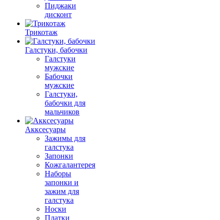
Пиджаки
дисконт
Трикотаж
Галстуки, бабочки
Галстуки
мужские
Бабочки
мужские
Галстуки,
бабочки для
мальчиков
Акксесуары
Зажимы для
галстука
Запонки
Кожгалантерея
Наборы
запонки и
зажим для
галстука
Носки
Платки