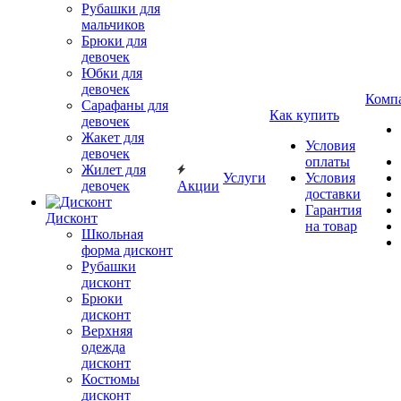
Рубашки для
мальчиков
Брюки для
девочек
Юбки для
девочек
Комп
Сарафаны для
Как купить
девочек
Жакет для
Условия
девочек
оплаты
Жилет для
Услуги
Условия
девочек
Акции
доставки
Гарантия
Дисконт
на товар
Школьная
форма дисконт
Рубашки
дисконт
Брюки
дисконт
Верхняя
одежда
дисконт
Костюмы
дисконт