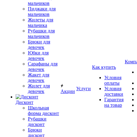
мальчиков
Пиджаки для
мальчиков
Жилеты для
мальчика
Рубашки для
мальчиков
Брюки для
девочек
Юбки для
девочек
Комп
Сарафаны для
Как купить
девочек
Жакет для
Условия
девочек
оплаты
Жилет для
Услуги
Условия
девочек
Акции
доставки
Гарантия
Дисконт
на товар
Школьная
форма дисконт
Рубашки
дисконт
Брюки
дисконт