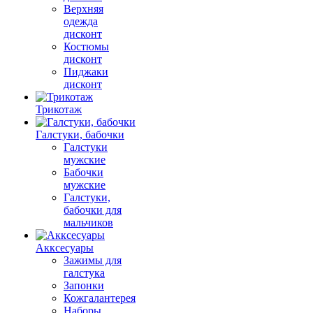
Верхняя
одежда
дисконт
Костюмы
дисконт
Пиджаки
дисконт
Трикотаж
Галстуки, бабочки
Галстуки
мужские
Бабочки
мужские
Галстуки,
бабочки для
мальчиков
Акксесуары
Зажимы для
галстука
Запонки
Кожгалантерея
Наборы