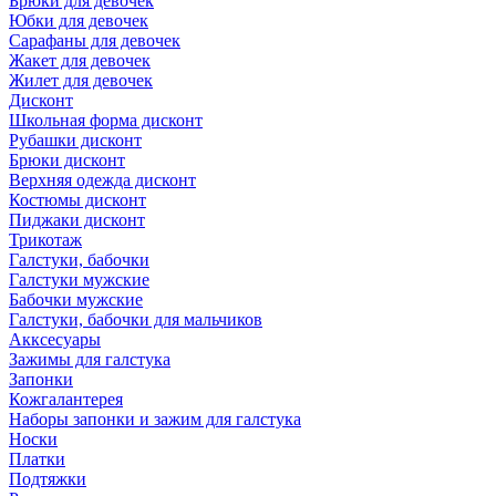
Брюки для девочек
Юбки для девочек
Сарафаны для девочек
Жакет для девочек
Жилет для девочек
Дисконт
Школьная форма дисконт
Рубашки дисконт
Брюки дисконт
Верхняя одежда дисконт
Костюмы дисконт
Пиджаки дисконт
Трикотаж
Галстуки, бабочки
Галстуки мужские
Бабочки мужские
Галстуки, бабочки для мальчиков
Акксесуары
Зажимы для галстука
Запонки
Кожгалантерея
Наборы запонки и зажим для галстука
Носки
Платки
Подтяжки