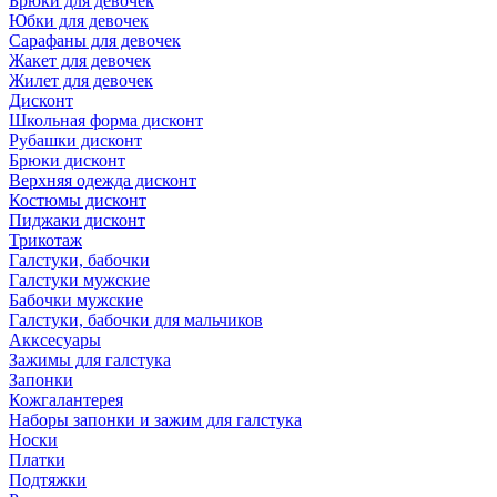
Брюки для девочек
Юбки для девочек
Сарафаны для девочек
Жакет для девочек
Жилет для девочек
Дисконт
Школьная форма дисконт
Рубашки дисконт
Брюки дисконт
Верхняя одежда дисконт
Костюмы дисконт
Пиджаки дисконт
Трикотаж
Галстуки, бабочки
Галстуки мужские
Бабочки мужские
Галстуки, бабочки для мальчиков
Акксесуары
Зажимы для галстука
Запонки
Кожгалантерея
Наборы запонки и зажим для галстука
Носки
Платки
Подтяжки