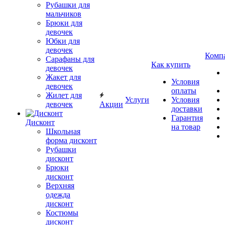
Рубашки для
мальчиков
Брюки для
девочек
Юбки для
девочек
Комп
Сарафаны для
Как купить
девочек
Жакет для
Условия
девочек
оплаты
Жилет для
Услуги
Условия
девочек
Акции
доставки
Гарантия
Дисконт
на товар
Школьная
форма дисконт
Рубашки
дисконт
Брюки
дисконт
Верхняя
одежда
дисконт
Костюмы
дисконт