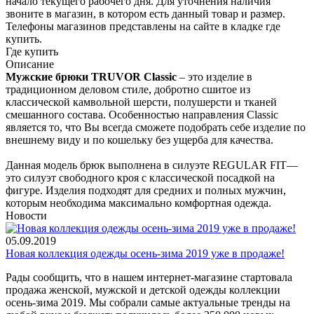
начало текущего раб­очего дня. Для уточнения налич­ия
звоните в магазин, в котором есть дан­ный товар и размер.
Телефоны магазинов представлены на сайте в кладке где
купить.
Где купить
Описание
Мужские брюки TRUVOR Classic
– это изделие в
традиционном деловом стиле, добротно сшитое из
классической камвольной шерсти, полушерсти и тканей
смешанного состава. Особенностью направления Classic
является то, что Вы всегда сможете подобрать себе изделие по
внешнему виду и по кошельку без ущерба для качества.
Данная модель брюк выполнена в силуэте REGULAR FIT—
это силуэт свободного кроя с классической посадкой на
фигуре. Изделия подходят для средних и полных мужчин,
которым необходима максимально комфортная одежда.
Новости
05.09.2019
Новая коллекция одежды осень-зима 2019 уже в продаже!
Рады сообщить, что в нашем интернет-магазине стартовала
продажа женской, мужской и детской одежды коллекции
осень-зима 2019. Мы собрали самые актуальные тренды на