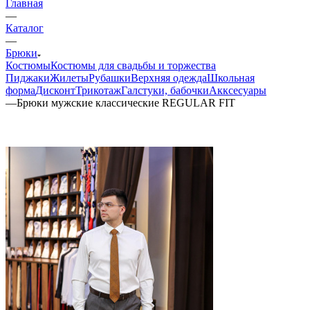
Главная
—
Каталог
—
Брюки
Костюмы
Костюмы для свадьбы и торжества
Пиджаки
Жилеты
Рубашки
Верхняя одежда
Школьная
форма
Дисконт
Трикотаж
Галстуки, бабочки
Акксесуары
—
Брюки мужские классические REGULAR FIT