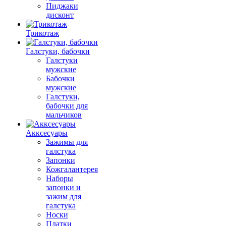
Пиджаки
дисконт
Трикотаж
Галстуки, бабочки
Галстуки
мужские
Бабочки
мужские
Галстуки,
бабочки для
мальчиков
Акксесуары
Зажимы для
галстука
Запонки
Кожгалантерея
Наборы
запонки и
зажим для
галстука
Носки
Платки