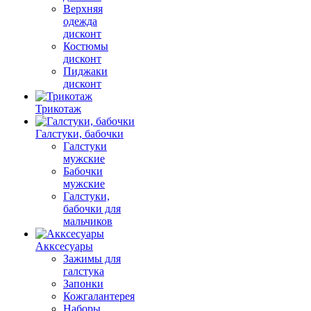
Верхняя
одежда
дисконт
Костюмы
дисконт
Пиджаки
дисконт
Трикотаж
Галстуки, бабочки
Галстуки
мужские
Бабочки
мужские
Галстуки,
бабочки для
мальчиков
Акксесуары
Зажимы для
галстука
Запонки
Кожгалантерея
Наборы