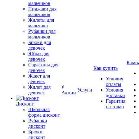
мальчиков
Пиджаки для
мальчиков
Жилеты для
мальчика
Рубашки для
мальчиков
Брюки для
девочек
Юбки для
девочек
Комп
Сарафаны для
Как купить
девочек
Жакет для
Условия
девочек
оплаты
Жилет для
Услуги
Условия
девочек
Акции
доставки
Гарантия
Дисконт
на товар
Школьная
форма дисконт
Рубашки
дисконт
Брюки
дисконт