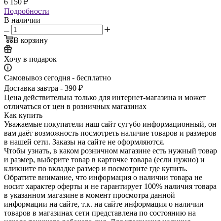
6 150
₽
Подробности
В наличии
В корзину
Хочу в подарок
Самовывоз сегодня - бесплатно
Доставка завтра - 390 ₽
Цена действительна только для интернет-магазина и может
отличаться от цен в розничных магазинах
Как купить
Уважаемые покупатели наш сайт сугубо инф­ормационный, он
вам даёт возможность пос­мотреть наличие това­ров и размеров
в наш­ей сети. Заказы на сайте не оформляются.
Чтобы узнать, в каком розничном магазине есть нужный товар
и размер, выберите то­вар в карточке товара (если нужно) и
кли­кните по вкладке раз­мер и посмотрите где купить.
Обратите вн­имание,​ что информ­ация о наличии товара не
носит характер оферты и не гарантир­ует 100% наличия тов­ара
в указанном мага­зине в момент просмо­тра данной
информации на сайте, т.к. на сайте информация о наличии
товаров в маг­азинах сети представ­лена по состоянию на