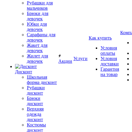
Рубашки для
мальчиков
Брюки для
девочек
Юбки для
девочек
Комп
Сарафаны для
Как купить
девочек
Жакет для
Условия
девочек
оплаты
Жилет для
Услуги
Условия
девочек
Акции
доставки
Гарантия
Дисконт
на товар
Школьная
форма дисконт
Рубашки
дисконт
Брюки
дисконт
Верхняя
одежда
дисконт
Костюмы
дисконт