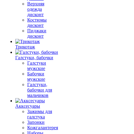
Верхняя
одежда
дисконт
Костюмы
дисконт
Пиджаки
дисконт
Трикотаж
Галстуки, бабочки
Галстуки
мужские
Бабочки
мужские
Галстуки,
бабочки для
мальчиков
Акксесуары
Зажимы для
галстука
Запонки
Кожгалантерея
Наборы