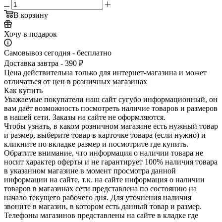
В корзину
Хочу в подарок
Самовывоз сегодня - бесплатно
Доставка завтра - 390 ₽
Цена действительна только для интернет-магазина и может
отличаться от цен в розничных магазинах
Как купить
Уважаемые покупатели наш сайт сугубо инф­ормационный, он
вам даёт возможность пос­мотреть наличие това­ров и размеров
в наш­ей сети. Заказы на сайте не оформляются.
Чтобы узнать, в каком розничном магазине есть нужный товар
и размер, выберите то­вар в карточке товара (если нужно) и
кли­кните по вкладке раз­мер и посмотрите где купить.
Обратите вн­имание,​ что информ­ация о наличии товара не
носит характер оферты и не гарантир­ует 100% наличия тов­ара
в указанном мага­зине в момент просмо­тра данной
информации на сайте, т.к. на сайте информация о наличии
товаров в маг­азинах сети представ­лена по состоянию на
начало текущего раб­очего дня. Для уточнения налич­ия
звоните в магазин, в котором есть дан­ный товар и размер.
Телефоны магазинов представлены на сайте в кладке где