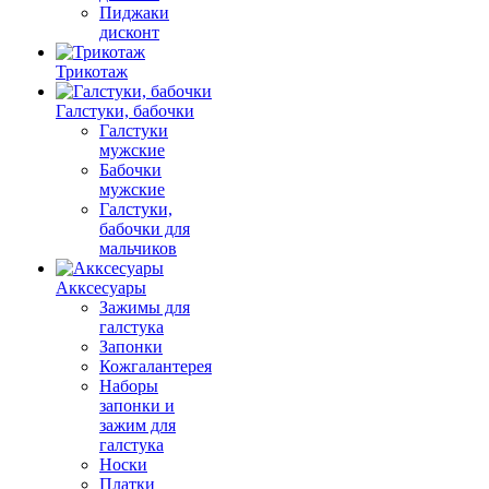
Пиджаки
дисконт
Трикотаж
Галстуки, бабочки
Галстуки
мужские
Бабочки
мужские
Галстуки,
бабочки для
мальчиков
Акксесуары
Зажимы для
галстука
Запонки
Кожгалантерея
Наборы
запонки и
зажим для
галстука
Носки
Платки