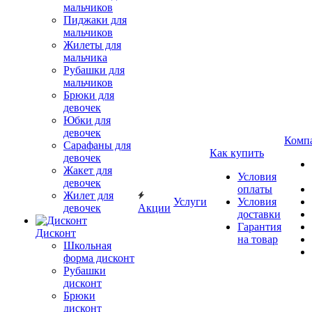
мальчиков
Пиджаки для
мальчиков
Жилеты для
мальчика
Рубашки для
мальчиков
Брюки для
девочек
Юбки для
девочек
Комп
Сарафаны для
Как купить
девочек
Жакет для
Условия
девочек
оплаты
Жилет для
Услуги
Условия
девочек
Акции
доставки
Гарантия
Дисконт
на товар
Школьная
форма дисконт
Рубашки
дисконт
Брюки
дисконт