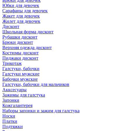
Брюки для девочек
Юбки для девочек
Сарафаны для девочек
Жакет для девочек
Жилет для девочек
Дисконт
Школьная форма дисконт
Рубашки дисконт
Брюки дисконт
Верхняя одежда дисконт
Костюмы дисконт
Пиджаки дисконт
Трикотаж
Галстуки, бабочки
Галстуки мужские
Бабочки мужские
Галстуки, бабочки для мальчиков
Акксесуары
Зажимы для галстука
Запонки
Кожгалантерея
Наборы запонки и зажим для галстука
Носки
Платки
Подтяжки