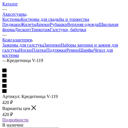
Каталог
—
Акксесуары
Костюмы
Костюмы для свадьбы и торжества
Пиджаки
Жилеты
Брюки
Рубашки
Верхняя одежда
Школьная
форма
Дисконт
Трикотаж
Галстуки, бабочки
—
Кожгалантерея
Зажимы для галстука
Запонки
Наборы запонки и зажим для
галстука
Носки
Платки
Подтяжки
Ремни
Шарфы
Чехол для
костюма
—
Кредитница V-119
Артикул:
Кредитница V-119
420
₽
Варианты цен
420
₽
Подробности
В наличии